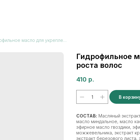
Гидрофильное масло для укрепления и роста волос
Гидрофильное м
роста волос
410
р.
В корзин
СОСТАВ:
Масляный экстракт
масло миндальное, масло ка
эфирное масло гвоздики, эф
можжевельника, экстракт кра
экстракт березового листа, 