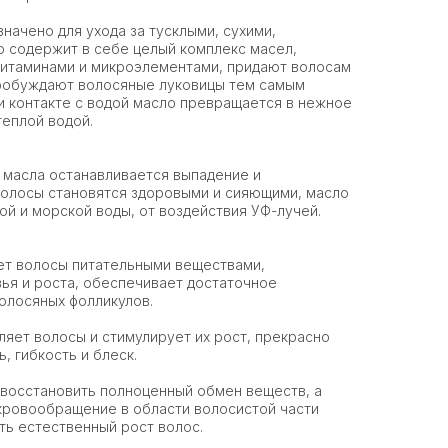
начено для ухода за тусклыми, сухими,
 содержит в себе целый комплекс масел,
итаминами и микроэлементами, придают волосам
пробуждают волосяные луковицы тем самым
и контакте с водой масло превращается в нежное
теплой водой.
 масла останавливается выпадение и
волосы становятся здоровыми и сияющими, масло
ой и морской воды, от воздействия УФ-лучей.
 волосы питательными веществами,
ья и роста, обеспечивает достаточное
олосяных фолликулов.
т волосы и стимулирует их рост, прекрасно
, гибкость и блеск.
осстановить полноценный обмен веществ, а
кровообращение в области волосистой части
ть естественный рост волос.