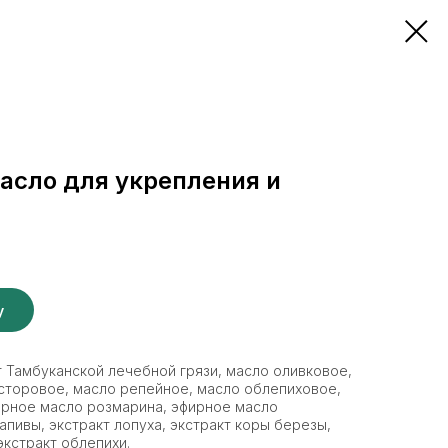
асло для укрепления и
у
 Тамбуканской лечебной грязи, масло оливковое,
сторовое, масло репейное, масло облепиховое,
ирное масло розмарина, эфирное масло
пивы, экстракт лопуха, экстракт коры березы,
экстракт облепихи.