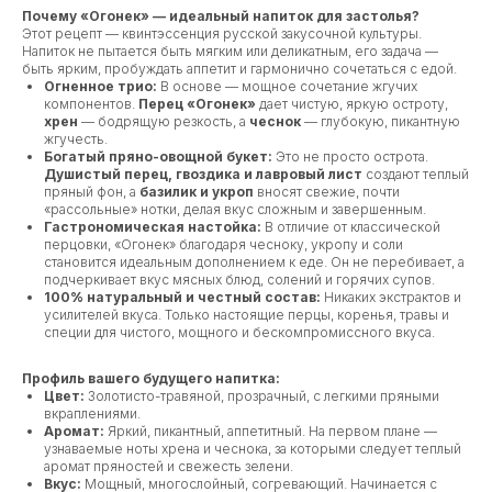
Почему «Огонек» — идеальный напиток для застолья?
Этот рецепт — квинтэссенция русской закусочной культуры.
Напиток не пытается быть мягким или деликатным, его задача —
быть ярким, пробуждать аппетит и гармонично сочетаться с едой.
Огненное трио:
В основе — мощное сочетание жгучих
компонентов.
Перец «Огонек»
дает чистую, яркую остроту,
хрен
— бодрящую резкость, а
чеснок
— глубокую, пикантную
жгучесть.
Богатый пряно-овощной букет:
Это не просто острота.
Душистый перец, гвоздика и лавровый лист
создают теплый
пряный фон, а
базилик и укроп
вносят свежие, почти
«рассольные» нотки, делая вкус сложным и завершенным.
Гастрономическая настойка:
В отличие от классической
перцовки, «Огонек» благодаря чесноку, укропу и соли
становится идеальным дополнением к еде. Он не перебивает, а
подчеркивает вкус мясных блюд, солений и горячих супов.
100% натуральный и честный состав:
Никаких экстрактов и
усилителей вкуса. Только настоящие перцы, коренья, травы и
специи для чистого, мощного и бескомпромиссного вкуса.
Профиль вашего будущего напитка:
Цвет:
Золотисто-травяной, прозрачный, с легкими пряными
вкраплениями.
Аромат:
Яркий, пикантный, аппетитный. На первом плане —
узнаваемые ноты хрена и чеснока, за которыми следует теплый
аромат пряностей и свежесть зелени.
Вкус:
Мощный, многослойный, согревающий. Начинается с