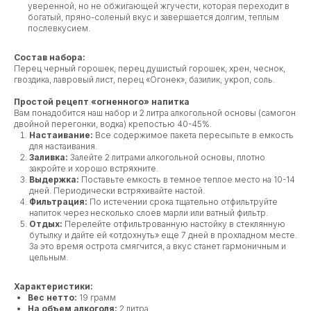
уверенной, но не обжигающей жгучести, которая переходит в
богатый, пряно-соленый вкус и завершается долгим, теплым
послевкусием.
Состав набора:
Перец черный горошек, перец душистый горошек, хрен, чеснок,
гвоздика, лавровый лист, перец «Огонек», базилик, укроп, соль.
Простой рецепт «огненного» напитка
Вам понадобится наш набор и 2 литра алкогольной основы (самогон
двойной перегонки, водка) крепостью 40-45%.
Настаивание:
Все содержимое пакета пересыпьте в емкость
для настаивания.
Заливка:
Залейте 2 литрами алкогольной основы, плотно
закройте и хорошо встряхните.
Выдержка:
Поставьте емкость в темное теплое место на 10-14
дней. Периодически встряхивайте настой.
Фильтрация:
По истечении срока тщательно отфильтруйте
напиток через несколько слоев марли или ватный фильтр.
Отдых:
Перелейте отфильтрованную настойку в стеклянную
бутылку и дайте ей «отдохнуть» еще 7 дней в прохладном месте.
За это время острота смягчится, а вкус станет гармоничным и
цельным.
Характеристики:
Вес нетто:
19 грамм
На объем алкоголя:
2 литра