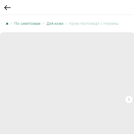
По симптомам
Для кожи
Крем «Хитомёд» с пчелиным подмором и мёдом 30 мл