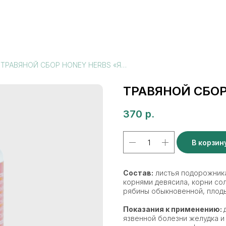
ТРАВЯНОЙ СБОР HONEY HERBS «ЯЗВОФИТ»
ТРАВЯНОЙ СБОР
370
р.
В корзин
Состав:
листья подорожника
корнями девясила, корни сол
рябины обыкновенной, плоды
Показания к применению:
язвенной болезни желудка и