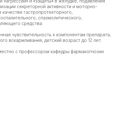
 «агрессии» и «защиты» в желудке, подавления
изации секреторной активности и моторно-
в качестве гастропротекторного,
оспалительного, спазмолитического,
ляющего средства.
нная чувствительность к компонентам препарата,
го вскармливания, детский возраст до 12 лет.
местно с профессором кафедры фармакогнозии