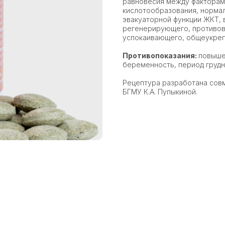
равновесия между факторами
кислотообразования, нормал
эвакуаторной функции ЖКТ, 
регенерирующего, противов
успокаивающего, общеукреп
Противопоказания:
повыше
беременность, период грудно
Рецептура разработана сов
БГМУ К.А. Пупыкиной.