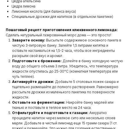
Цедра апельсина
Цедра лимона
Лимонная кислота (для баланса вкуса)
Специальные дрожжи для напитков (в отдельном пакетике)
Пошаговый рецепт приготовления клюквенного лимонада:
Сделать натуральный газированный морс дома — это просто!
Заварите основу:
Высыпьте содержимое основного пакета в
чистую 3-литровую банку. Залейте 1,5 литрами кипятка и
оставьте настаиваться на 1,5-2 часа, чтобы все ингредиенты
раскрыли свой вкус и аромат.
Подготовьте к брожению:
Долейте в банку холодную чистую
воду до общего объема 3 литра. Убедитесь, что температура
жидкости опустилась до 25-30°C (комнатная температура или
чуть теплее).
Активируйте дрожжи:
Добавьте 5 столовых ложек сахара и
тщательно размешайте до полного растворения. Равномерно
рассыпьте дрожжи из маленького пакетика по поверхности
жидкости.
Оставьте на ферментацию:
Накройте банку марлей или
тканью и поставьте в теплое место на 24 часа.
Отфильтруйте и подготовьте к газации:
Аккуратно
процедите напиток через мелкое сито или несколько слоев
марли. Добавьте в чистый лимонад еще 15 грамм сахара (1 ст.
ложка) и размешайте. Это нужно для создания естественных