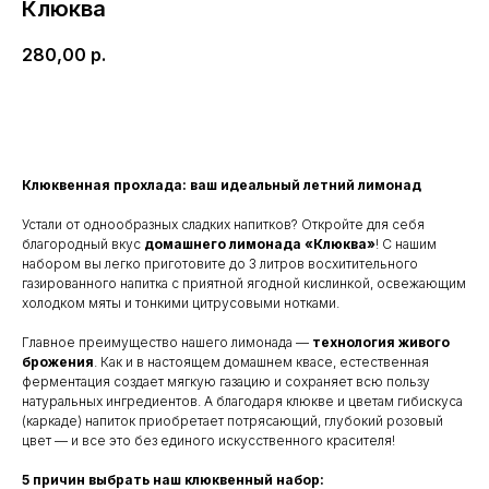
Клюква
280,00
р.
В корзину
Клюквенная прохлада: ваш идеальный летний лимонад
Устали от однообразных сладких напитков? Откройте для себя
благородный вкус
домашнего лимонада «Клюква»
! С нашим
набором вы легко приготовите до 3 литров восхитительного
газированного напитка с приятной ягодной кислинкой, освежающим
холодком мяты и тонкими цитрусовыми нотками.
Главное преимущество нашего лимонада —
технология живого
брожения
. Как и в настоящем домашнем квасе, естественная
ферментация создает мягкую газацию и сохраняет всю пользу
натуральных ингредиентов. А благодаря клюкве и цветам гибискуса
(каркаде) напиток приобретает потрясающий, глубокий розовый
цвет — и все это без единого искусственного красителя!
5 причин выбрать наш клюквенный набор: