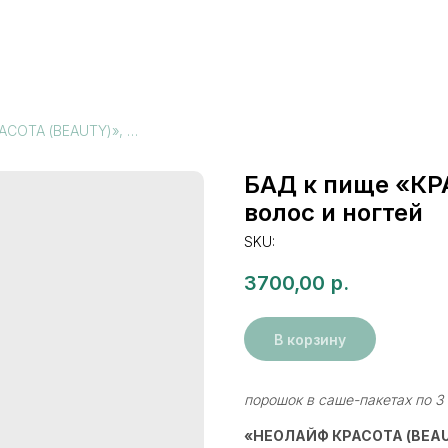
БАД к пище «КРАСОТА (BEAUTY)», для кожи, волос и ногтей
БАД к пище «КР
волос и ногтей
SKU:
3700,00
р.
В корзину
порошок в саше-пакетах по 3 
«НЕОЛАЙФ КРАСОТА (BEAU