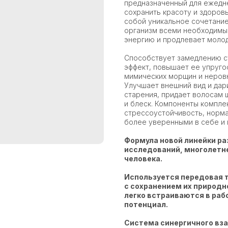
предназначенный для ежедн
сохранить красоту и здоров
собой уникальное сочетани
организм всеми необходимы
энергию и продлевает молод
Способствует замедлению ст
эффект, повышает ее упруго
мимических морщин и неровн
Улучшает внешний вид и дар
старения, придает волосам ш
и блеск. Компоненты компл
стрессоустойчивость, норма
более уверенными в себе и
Формула новой линейки ра
исследований, многолетне
человека.
Используется передовая 
с сохранением их природ
легко встраиваются в раб
потенциал.
Система синергичного вза