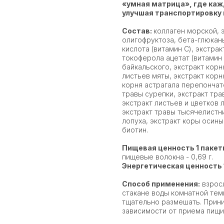
«умная матрица», где каж
улучшая транспортировку 
Состав:
коллаген морской, 
олигофруктоза, бета-глюкан
кислота (витамин С), экстрак
токоферола ацетат (витамин 
байкальского, экстракт корн
листьев мяты, экстракт корн
корня астрагала перепончато
травы сурепки, экстракт тра
экстракт листьев и цветков 
экстракт травы тысячелистни
лопуха, экстракт коры осины
биотин.
Пищевая ценность 1 пакет
пищевые волокна - 0,69 г.
Энергетическая ценность 
Способ применения:
взросл
стакане воды комнатной те
тщательно размешать. Приним
зависимости от приема пищи