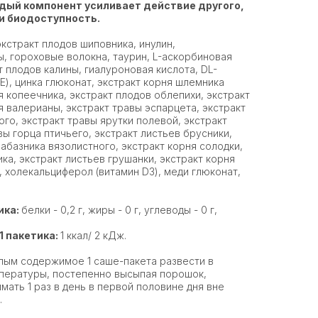
дый компонент усиливает действие другого,
и биодоступность.
экстракт плодов шиповника, инулин,
ы, гороховые волокна, таурин, L-аскорбиновая
т плодов калины, гиалуроновая кислота, DL-
Е), цинка глюконат, экстракт корня шлемника
я копеечника, экстракт плодов облепихи, экстракт
я валерианы, экстракт травы эспарцета, экстракт
го, экстракт травы ярутки полевой, экстракт
вы горца птичьего, экстракт листьев брусники,
лабазника вязолистного, экстракт корня солодки,
ка, экстракт листьев грушанки, экстракт корня
, холекальциферол (витамин D3), меди глюконат,
ика:
белки - 0,2 г, жиры - 0 г, углеводы - 0 г,
1 пакетика:
1 ккал/ 2 кДж.
ым содержимое 1 саше-пакета развести в
мпературы, постепенно высыпая порошок,
ать 1 раз в день в первой половине дня вне
.