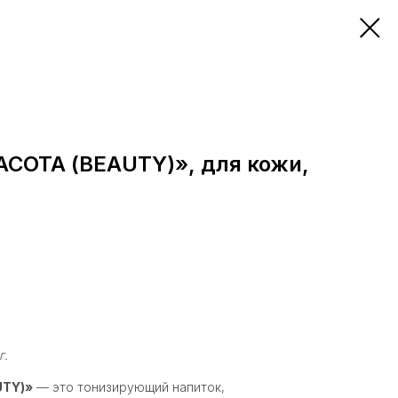
АСОТА (BEAUTY)», для кожи,
г.
TY)»
— это тонизирующий напиток,