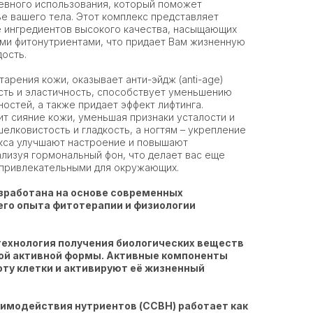
евного использования, который поможет
ье вашего тела. Этот комплекс представляет
е ингредиентов высокого качества, насыщающих
ми фитонутриентами, что придает Вам жизненную
ость.
арения кожи, оказывает анти-эйдж (anti-age)
сть и эластичность, способствует уменьшению
остей, а также придает эффект лифтинга.
ит сияние кожи, уменьшая признаки усталости и
елковистость и гладкость, а ногтям – укрепление
екса улучшают настроение и повышают
лизуя гормональный фон, что делает вас еще
 привлекательными для окружающих.
зработана на основе современных
го опыта фитотерапии и физиологии
технология получения биологических веществ
ной активной формы. Активные компоненты
оту клетки и активируют её жизненный
имодействия нутриентов (ССВН) работает как