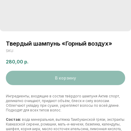
Твердый шампунь «Горный воздух»
SKU:
280,00
р.
В корзину
Ингредиенты, входящие в состав твёрдого шампуня Актив спорт,
деликатно очищают, придают объём, блеск и силу волосам.
Облегчают укладку при сушке, укрепляют волосы по всей длине.
Подходят для всех типов волос.
Состав:
вода минеральная, вытяжка Тамбуканской грязи, экстракты:
Кавказской сирени, ромашки, мать-и-мачехи, базилика, календулы,
шалфея, корня аира; масло косточек апельсина, лимонная кислота,