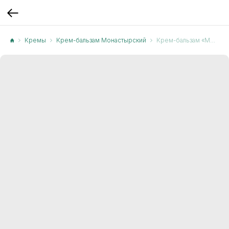
Кремы
Крем-бальзам Монастырский
Крем-бальзам «Монастырский» при псориазе