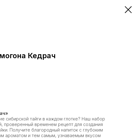
амогона Кедрач
рач»
ие сибирской тайги в каждом глотке? Наш набор
й, проверенный временем рецепт для создания
йки. Получите благородный напиток с глубоким
ым ароматом и тем самым, узнаваемым вкусом