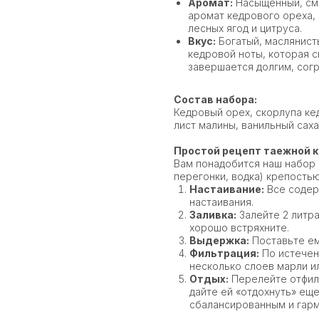
Аромат:
Насыщенный, см
аромат кедрового ореха,
лесных ягод и цитруса.
Вкус:
Богатый, маслянисты
кедровой ноты, которая с
завершается долгим, сог
Состав набора:
Кедровый орех, скорлупа ке
лист малины, ванильный саха
Простой рецепт таежной 
Вам понадобится наш набор 
перегонки, водка) крепость
Настаивание:
Все содер
настаивания.
Заливка:
Залейте 2 литра
хорошо встряхните.
Выдержка:
Поставьте емк
Фильтрация:
По истечен
несколько слоев марли ил
Отдых:
Перелейте отфиль
дайте ей «отдохнуть» еще
сбалансированным и гар