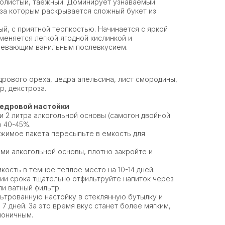
олистый, таежный. Доминирует узнаваемый
 за которым раскрывается сложный букет из
й, с приятной терпкостью. Начинается с яркой
меняется легкой ягодной кислинкой и
ревающим ванильным послевкусием.
дрового ореха, цедра апельсина, лист смородины,
р, декстроза.
кедровой настойки
и 2 литра алкогольной основы (самогон двойной
ю 40-45%.
жимое пакета пересыпьте в емкость для
ми алкогольной основы, плотно закройте и
ость в темное теплое место на 10-14 дней.
ии срока тщательно отфильтруйте напиток через
и ватный фильтр.
трованную настойку в стеклянную бутылку и
 7 дней. За это время вкус станет более мягким,
моничным.