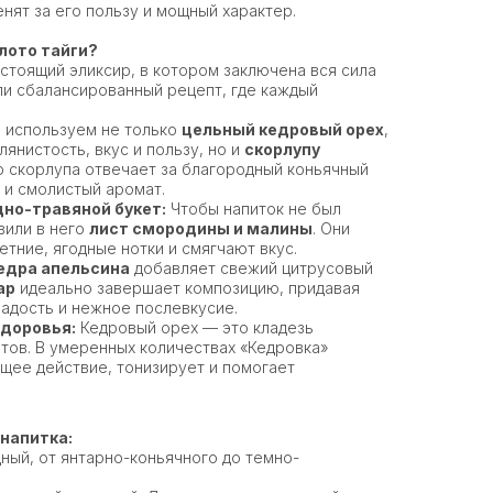
нят за его пользу и мощный характер.
лото тайги?
астоящий эликсир, в котором заключена вся сила
ли сбалансированный рецепт, где каждый
используем не только
цельный кедровый орех
,
лянистость, вкус и пользу, но и
скорлупу
о скорлупа отвечает за благородный коньячный
 и смолистый аромат.
но-травяной букет:
Чтобы напиток не был
вили в него
лист смородины и малины
. Они
етние, ягодные нотки и смягчают вкус.
едра апельсина
добавляет свежий цитрусовый
ар
идеально завершает композицию, придавая
ладость и нежное послевкусие.
здоровья:
Кедровый орех — это кладезь
тов. В умеренных количествах «Кедровка»
ее действие, тонизирует и помогает
напитка:
ный, от янтарно-коньячного до темно-