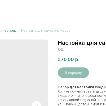
я настоек
Настойка для самогона Кедрач
Настойка для с
SKU:
370,00
р.
В корзину
Набор для настойки «Кед
Хотите почувствовать дыхан
«Кедрач» — это классически
легендарной кедровой насто
коньячным цветом, смолист