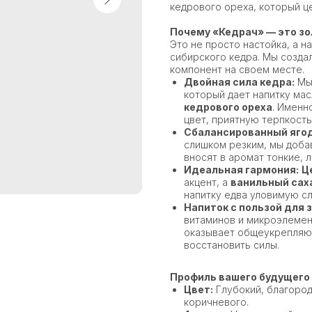
кедрового ореха, который це
Почему «Кедрач» — это зо
Это не просто настойка, а н
сибирского кедра. Мы созда
компонент на своем месте.
Двойная сила кедра:
Мы 
который дает напитку мас
кедрового ореха
. Именн
цвет, приятную терпкость
Сбалансированный ягод
слишком резким, мы доба
вносят в аромат тонкие, л
Идеальная гармония:
Ц
акцент, а
ванильный сах
напитку едва уловимую с
Напиток с пользой для 
витаминов и микроэлемен
оказывает общеукрепляющ
восстановить силы.
Профиль вашего будущего 
Цвет:
Глубокий, благород
коричневого.