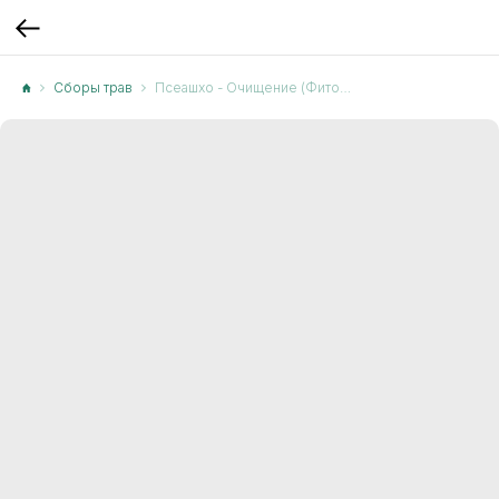
Сборы трав
Псеашхо - Очищение (Фитобальзам)