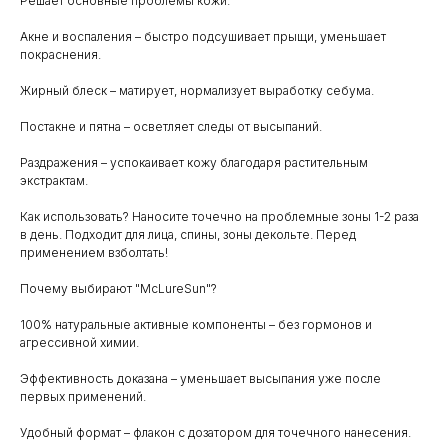
Решает основные проблемы кожи:
Акне и воспаления – быстро подсушивает прыщи, уменьшает
покраснения.
Жирный блеск – матирует, нормализует выработку себума.
Постакне и пятна – осветляет следы от высыпаний.
Раздражения – успокаивает кожу благодаря растительным
экстрактам.
Как использовать? Наносите точечно на проблемные зоны 1-2 раза
в день. Подходит для лица, спины, зоны декольте. Перед
применением взболтать!
Почему выбирают "McLureSun"?
100% натуральные активные компоненты – без гормонов и
агрессивной химии.
Эффективность доказана – уменьшает высыпания уже после
первых применений.
Удобный формат – флакон с дозатором для точечного нанесения.