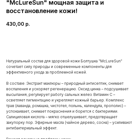
"McLureSun" мощная защита и
восстановление кожи!
430,00
р.
В корзину
Натуральный состав для здоровой кожи Болтушка "McLureSun"
сочетает силу природы и современные компоненты для
эффективного ухода за проблемной кожей.
В составе: Экстракт маклюры – природный антисептик, снимает
воспаления и ускоряет регенерацию. Оксид цинка – подсушивает
высыпания, регулирует работу сальных желез. Витамин С –
осветляет пигментацию и укрепляет кожный барьер. Комплекс
трав (лаванда, ромашка, чистотел, полынь, календула, прополис) –
успокаивает, снимает покраснения и борется с бактериями.
Салициловая кислота – мягко отшелушивает, предотвращает
закупорку пор. Эфирные масла (чайное дерево, сосна) – усиливают
антибактериальный эффект.