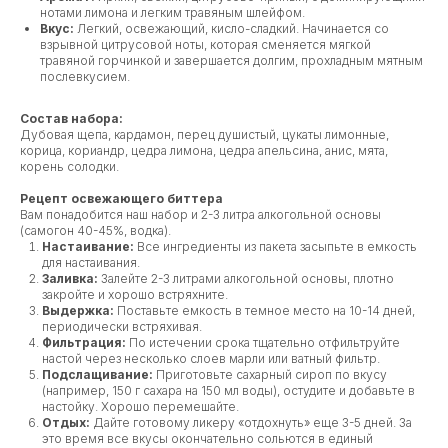
нотами лимона и легким травяным шлейфом.
Вкус:
Легкий, освежающий, кисло-сладкий. Начинается со
взрывной цитрусовой ноты, которая сменяется мягкой
травяной горчинкой и завершается долгим, прохладным мятным
послевкусием.
Состав набора:
Дубовая щепа, кардамон, перец душистый, цукаты лимонные,
корица, кориандр, цедра лимона, цедра апельсина, анис, мята,
корень солодки.
Рецепт освежающего биттера
Вам понадобится наш набор и 2-3 литра алкогольной основы
(самогон 40-45%, водка).
Настаивание:
Все ингредиенты из пакета засыпьте в емкость
для настаивания.
Заливка:
Залейте 2-3 литрами алкогольной основы, плотно
закройте и хорошо встряхните.
Выдержка:
Поставьте емкость в темное место на 10-14 дней,
периодически встряхивая.
Фильтрация:
По истечении срока тщательно отфильтруйте
настой через несколько слоев марли или ватный фильтр.
Подслащивание:
Приготовьте сахарный сироп по вкусу
(например, 150 г сахара на 150 мл воды), остудите и добавьте в
настойку. Хорошо перемешайте.
Отдых:
Дайте готовому ликеру «отдохнуть» еще 3-5 дней. За
это время все вкусы окончательно сольются в единый