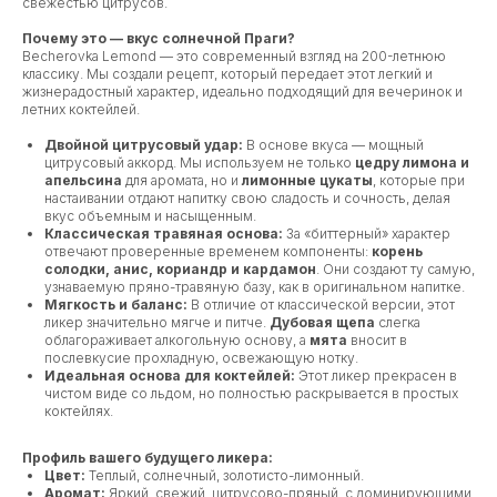
свежестью цитрусов.
Почему это — вкус солнечной Праги?
Becherovka Lemond — это современный взгляд на 200-летнюю
классику. Мы создали рецепт, который передает этот легкий и
жизнерадостный характер, идеально подходящий для вечеринок и
летних коктейлей.
Двойной цитрусовый удар:
В основе вкуса — мощный
цитрусовый аккорд. Мы используем не только
цедру лимона и
апельсина
для аромата, но и
лимонные цукаты
, которые при
настаивании отдают напитку свою сладость и сочность, делая
вкус объемным и насыщенным.
Классическая травяная основа:
За «биттерный» характер
отвечают проверенные временем компоненты:
корень
солодки, анис, кориандр и кардамон
. Они создают ту самую,
узнаваемую пряно-травяную базу, как в оригинальном напитке.
Мягкость и баланс:
В отличие от классической версии, этот
ликер значительно мягче и питче.
Дубовая щепа
слегка
облагораживает алкогольную основу, а
мята
вносит в
послевкусие прохладную, освежающую нотку.
Идеальная основа для коктейлей:
Этот ликер прекрасен в
чистом виде со льдом, но полностью раскрывается в простых
коктейлях.
Профиль вашего будущего ликера:
Цвет:
Теплый, солнечный, золотисто-лимонный.
Аромат:
Яркий, свежий, цитрусово-пряный, с доминирующими