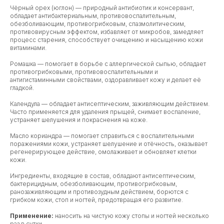
Чёрный орех (юглон) — природный антибиотик и консервант,
обладает антибактериальным, противовоспалительным,
обезболивающим, противогрибковым, спазмолитическим,
противовирусным эффектом, избавляет от микробов, замедляет
процесс старения, способствует очищению и насыщению кожи
витаминами.
Ромашка — помогает в борьбе с аллергической сыпью, обладает
противогрибковыми, противовоспалительными и
антигистаминными свойствами, оздоравливает кожу и делает её
гладкой.
Календула — обладает антисептическим, заживляющим действием.
Часто применяется для удаления прыщей, снимает воспаление,
устраняет шелушения и покраснения на коже.
Масло кориандра — помогает справиться с воспалительными
поражениями кожи, устраняет шелушение и отёчность, оказывает
регенерирующее действие, омолаживает и обновляет клетки
кожи.
Ингредиенты, входящие в состав, обладают антисептическим,
бактерицидным, обезболивающим, противогрибковым,
ранозаживляющим и противозудным действием, борются с
грибком кожи, стоп и ногтей, предотвращая его развитие.
Применение:
наносить на чистую кожу стопы и ногтей несколько
раз в сутки.