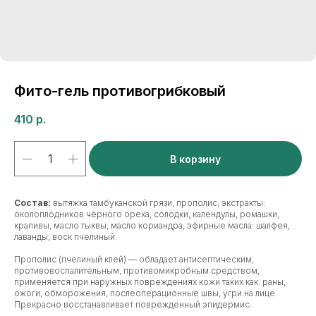
Фито-гель противогрибковый
410
р.
В корзину
Состав:
вытяжка тамбуканской грязи, прополис, экстракты:
околоплодников чёрного ореха, солодки, календулы, ромашки,
крапивы, масло тыквы, масло кориандра, эфирные масла: шалфея,
лаванды, воск пчелиный.
Прополис (пчелиный клей) — обладает антисептическим,
противовоспалительным, противомикробным средством,
применяется при наружных повреждениях кожи таких как: раны,
ожоги, обморожения, послеоперационные швы, угри на лице.
Прекрасно восстанавливает поврежденный эпидермис.