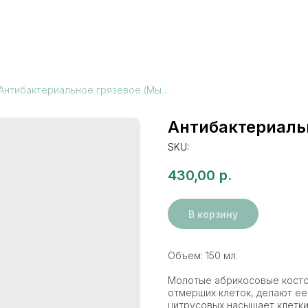
Антибактериальное грязевое (Мыло-скраб)
Антибактериаль
SKU:
430,00
р.
В корзину
Объем: 150 мл.
Молотые абрикосовые косто
отмерших клеток, делают ее
цитрусовых насыщает клетки