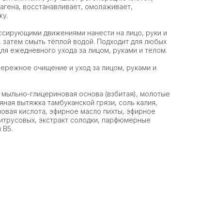
агена, восстанавливает, омолаживает,
жу.
сирующими движениями нанести на лицо, руки и
ы, затем смыть тёплой водой. Подходит для любых
ля ежедневного ухода за лицом, руками и телом.
ережное очищение и уход за лицом, руками и
 мыльно-глицериновая основа (взбитая), молотые
яная вытяжка тамбуканской грязи, соль калия,
новая кислота, эфирное масло пихты, эфирное
цитрусовых, экстракт солодки, парфюмерные
 В5.