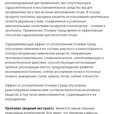
рекомендованный для применения, как сопутствующее
оздоровительное и восстановительное средство как для
профилактики так и при лечении заболеваниях почек. В основу
продукта положены народные рецепты использования целительных
свойств деревьев и трав, соединенные и усиленные
замечательными свойствами продуктов пчеловодства – огневки и
прополиса. Применение Огневки-Гранд является эффективным
способом оздоровления при патологиях почек.
Оздоравливающий эффект от употребления Огневки-Гранд
обусловлен наличием в ее составе широкого и разнообразного
спектра натуральных химических веществ, оказывающих
противовоспалительное, спазмолитическое, обезболивающее и
антисептическое действие, способствующих интоксикации
органов, регенерации клеток, предупреждению развития
мочекаменной болезни, снятию воспаления почек и почечных
лоханок, выведению солей, шлаков, песка, снятию отечности.
Эффект от употребления Огневки-Гранд обусловлен
разнообразным химическим составом биологически активных
веществ, в том числе микроэлементов, содержащихся в ее
ингредиентах.
Прополис (водный экстракт)
- является самым сильным
природным антибиотиком. Все знают, что бактерии и вирусы