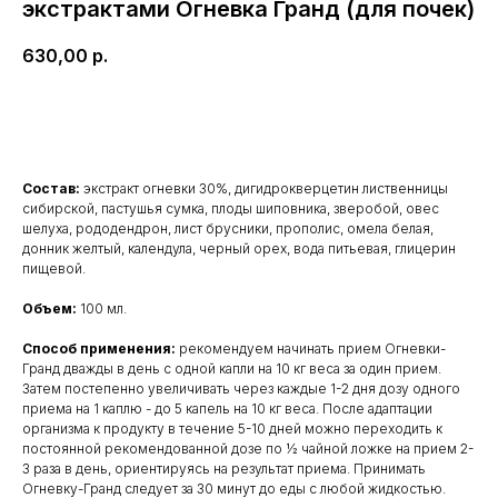
экстрактами Огневка Гранд (для почек)
630,00
р.
В корзину
Состав:
экстракт огневки 30%, дигидрокверцетин лиственницы
сибирской, пастушья сумка, плоды шиповника, зверобой, овес
шелуха, рододендрон, лист брусники, прополис, омела белая,
донник желтый, календула, черный орех, вода питьевая, глицерин
пищевой.
Объем:
100 мл.
Способ применения:
рекомендуем начинать прием Огневки-
Гранд дважды в день с одной капли на 10 кг веса за один прием.
Затем постепенно увеличивать через каждые 1-2 дня дозу одного
приема на 1 каплю - до 5 капель на 10 кг веса. После адаптации
организма к продукту в течение 5-10 дней можно переходить к
постоянной рекомендованной дозе по ½ чайной ложке на прием 2-
3 раза в день, ориентируясь на результат приема. Принимать
Огневку-Гранд следует за 30 минут до еды с любой жидкостью.