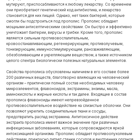
мутируют, приспосабливаются к любому лекарству. Со временем
они приобретают генетический код антибиотика, и лекарство
становится для них пищей. Однако, нет таких бактерий, которые
смогли бы подстроиться под прополис. Прополис обладает
мощными антисептическими свойствами. Он быстро и эффективно
уничтожает бактерии, вирусы и грибки. Кроме того, прополис
является сильным противовоспалительным,
кровоостанавливающим, регенерирующим, противолучевым,
тонизирующим, иммуностимулирующим, ранозаживляющим,
обезболивающим и укрепляющим веществом, а также источником
целого спектра биологически полезных натуральных элементов.
Свойства прополиса обусловлены наличием в его составе более
200 различных веществ, благотворно влияющих на человеческий
организм – практически полный состав необходимых человеку
микроэлементов, флавоноидов, экстрамины, энзимы, масла,
аминокислоты и жирные кислоты и так далее. Входящие в состав
прополиса флавоноиды имеют непревзойденное
противовоспалительное воздействие на слизистые оболочки. Они
позволяют укрепить соединительные ткани и сосуды,
предотвратить распад экстрамина. Антитоксичное действие
экстракта прополиса имеет важное значение при различных
инфекционных заболеваниях, которые сопровождаются яркой
интоксикацией организма. Прополис обладает противоопухолевым
действием, прекрасно питает стенки сосудов и внутренних органов