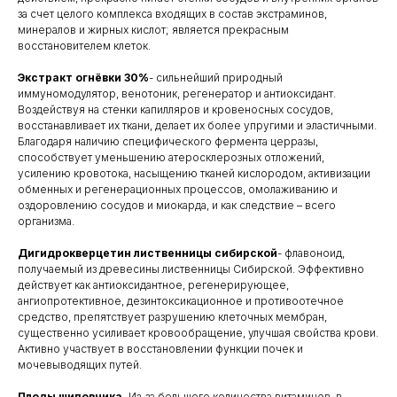
за счет целого комплекса входящих в состав экстраминов,
минералов и жирных кислот; является прекрасным
восстановителем клеток.
Экстракт огнёвки 30%
- сильнейший природный
иммуномодулятор, венотоник, регенератор и антиоксидант.
Воздействуя на стенки капилляров и кровеносных сосудов,
восстанавливает их ткани, делает их более упругими и эластичными.
Благодаря наличию специфического фермента церразы,
способствует уменьшению атеросклерозных отложений,
усилению кровотока, насыщению тканей кислородом, активизации
обменных и регенерационных процессов, омолаживанию и
оздоровлению сосудов и миокарда, и как следствие – всего
организма.
Дигидрокверцетин лиственницы сибирской
- флавоноид,
получаемый из древесины лиственницы Сибирской. Эффективно
действует как антиоксидантное, регенерирующее,
ангиопротективное, дезинтоксикационное и противоотечное
средство, препятствует разрушению клеточных мембран,
существенно усиливает кровообращение, улучшая свойства крови.
Активно участвует в восстановлении функции почек и
мочевыводящих путей.
Плоды шиповника
.
Из-за большого количества витаминов, в