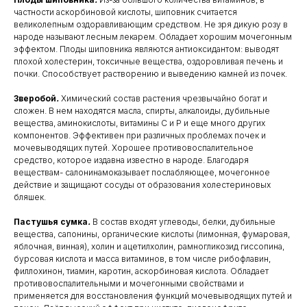
частности аскорбиновой кислоты, шиповник считается
великолепным оздоравливающим средством. Не зря дикую розу в
народе называют лесным лекарем. Обладает хорошим мочегонным
эффектом. Плоды шиповника являются антиоксидантом: выводят
плохой холестерин, токсичные вещества, оздоровливая печень и
почки. Способствует растворению и выведению камней из почек.
Зверобой
.
Химический состав растения чрезвычайно богат и
сложен. В нем находятся масла, спирты, алкалоиды, дубильные
вещества, аминокислоты, витамины С и Р и еще много других
компонентов. Эффективен при различных проблемах почек и
мочевыводящих путей. Хорошее противовоспалительное
средство, которое издавна известно в народе. Благодаря
веществам- салонинамоказывает послабляющее, мочегонное
действие и защищают сосуды от образования холестериновых
бляшек.
Пастушья сумка
.
В состав входят углеводы, белки, дубильные
вещества, сапонины, органические кислоты (лимонная, фумаровая,
яблочная, винная), холин и ацетилхолин, рамногликозид гиссопина,
бурсовая кислота и масса витаминов, в том числе рибофлавин,
филлохинон, тиамин, каротин, аскорбиновая кислота. Обладает
противовоспалительными и мочегонными свойствами и
применяется для восстановления функций мочевыводящих путей и