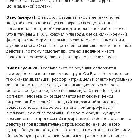
почек. Даёт высокий эффект при цистите, пиелонефрите,
мочекаменной болезни.
Овес (шелуха)
.
О высокой результативности лечения почек
шелухой овса говорил еще Гиппократ. Она содержит много
полезных веществ, необходимых для нормальной работы почек.
Это витамины В, F, А, Е, крахмал, углеводы, белки, калий, кремний,
фосфор, жиры, ферменты, аминокислоты, минеральные соли и
эфирное масло. Оказывает противовоспалительное и мочегонное
действие, поэтому помогает при отеках и водянке живота
почечного происхождения, а также при воспалении почек.
Лист брусники
.
В составе листьев брусники содержится
рекордное количество витаминов групп С и В, а также минералов –
таких как калий, кальций, фосфор, натрий, целый спектр натуральных
кислот, фенольные гликозиды, оказывающие желчегонное и
мочегонное действие, такие как гликозид арбутин. Попадая в
организм человека, он расщепляется на глюкозу и фенол
гидрохинон. Последний — мощный натуральный антисептик,
вещество, подавляющее рост патогенной микрофлоры и
оказывающее антибактериальный эффект. Арбутин купирует
воспалительные процессы, благодаря чему наиболее эффективно
действует при воспалительных процессах почек и мочевого
пузыря. Вещество обладает выраженным мочегонным действием.
Способствуют растворению камней и устранению воспалений.