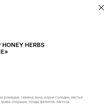
 HONEY HERBS
Е»
ки ромашки, семена льна, корни солодки, листья
 трава спорыша, плоды фенхеля, лактоза.