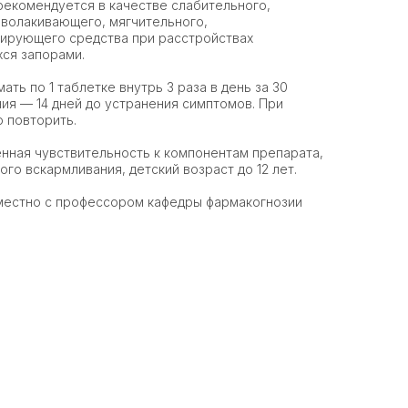
рекомендуется в качестве слабительного,
бволакивающего, мягчительного,
рирующего средства при расстройствах
ся запорами.
ать по 1 таблетке внутрь 3 раза в день за 30
ния — 14 дней до устранения симптомов. При
 повторить.
нная чувствительность к компонентам препарата,
го вскармливания, детский возраст до 12 лет.
местно с профессором кафедры фармакогнозии