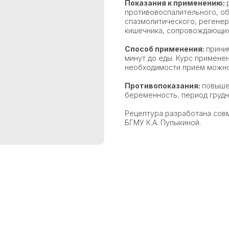
Показания к применению:
противовоспалительного, о
спазмолитического, регене
кишечника, сопровождающих
Способ применения:
приним
минут до еды. Курс примене
необходимости прием можно
Противопоказания:
повыше
беременность, период грудно
Рецептура разработана сов
БГМУ К.А. Пупыкиной.