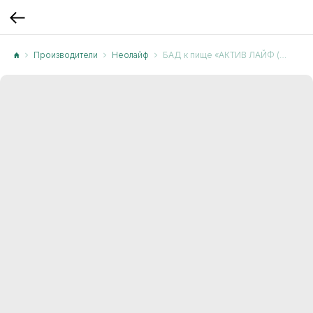
Производители
Неолайф
БАД к пище «АКТИВ ЛАЙФ (ACTIVE LIFE)», мультивитамины