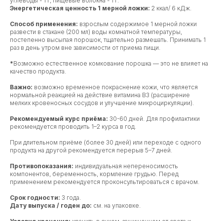
углеводы - 1 г, пищевые волокна - 1 г.
Энергетическая ценность 1 мерной ложки:
2 ккал/ 6 кДж.
Способ применения:
взрослым содержимое 1 мерной ложки
развести в стакане (200 мл) воды комнатной температуры,
постепенно высыпая порошок, тщательно размешать. Принимать 1
раз в день утром вне зависимости от приема пищи.
*
Возможно естественное комкование порошка — это не влияет на
качество продукта.
Важно:
возможно временное покраснение кожи, что является
нормальной реакцией на действие витамина В3 (расширение
мелких кровеносных сосудов и улучшение микроциркуляции).
Рекомендуемый курс приёма:
30-60 дней. Для профилактики
рекомендуется проводить 1–2 курса в год.
При длительном приёме (более 30 дней) или переходе с одного
продукта на другой рекомендуется перерыв 5–7 дней.
Противопоказания:
индивидуальная непереносимость
компонентов, беременность, кормление грудью. Перед
применением рекомендуется проконсультироваться с врачом.
Срок годности:
3 года.
Дату выпуска / годен до:
см. на упаковке.