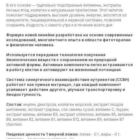
В его основе — тщательно подобранные витамины, экстракты
лесных ягод, коллаген и натуральные пребиотики. Этот напиток
помогает поддерживать высокий уровень энергии, заботится об
иммунитете, пищеварительной и нервной системах, позволяя
сохранять бодрость с самого утра и в течение всего дня.
Формула новой линейки разработана на основе современных
исследований, многолетнего опыта в области фитотерапии
и физиологии человека.
Используется передовая технология получения
биологических веществ с сохранением их природной
активной формы. Активные компоненты легко встраиваются
в работу клетки и активируют ее жизненный потенциал.
Система синергичного взаимодействия нутриентов (ССВН)
работает как «умная матрица», где каждый компонент
усиливает действие другого, улучшая транспортировку и
биодоступность.
Состав:
инулин, декстроза, коллаген морской, экстракт плодов
шиповника, экстракт гуараны, сок свеклы сухой, витамин С, таурин,
экстракт калины, витамин В3, экстракт облепихи, витамин В5, витамин
В6, витамин В2, витамин В1, витамин В12, витамин В9, витамин В7
(биотин).
Пищевая ценность 1 мерной ложки:
белки - 0 г, жиры - 0 г,