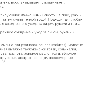
агена, восстанавливает, омолаживает,
жу.
ссирующими движениями нанести на лицо, руки и
ты, затем смыть тёплой водой. Подходит для любых
ля ежедневного ухода за лицом, руками и темы.
режное очищение и уход за лицом, руками и
 мыльно-глицериновая основа (взбитая), молотые
яная вытяжка тамбуканской грязи, соль калия,
новая кислота, эфирное масло пихты, эфирное
итрусовых, экстракт солодки, парфюмерные
 В5.