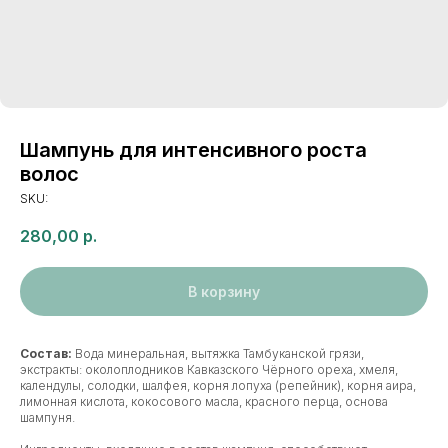
Шампунь для интенсивного роста
волос
SKU:
280,00
р.
В корзину
Состав:
Вода минеральная, вытяжка Тамбуканской грязи,
экстракты: околоплодников Кавказского Чёрного ореха, хмеля,
календулы, солодки, шалфея, корня лопуха (репейник), корня аира,
лимонная кислота, кокосового масла, красного перца, основа
шампуня.