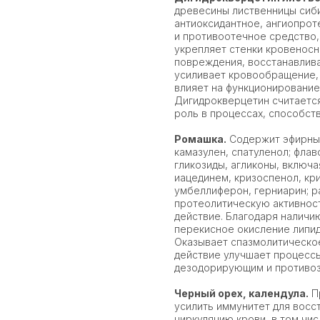
древесины лиственницы сиби
антиоксидантное, ангиопро
и противоотечное средство
укрепляет стенки кровеносн
повреждения, восстанавлив
усиливает кровообращение, 
влияет на функционирование
Дигидрокверцетин считается
роль в процессах, способс
Ромашка.
Содержит эфирные
камазулен, спатуленол; фла
гликозиды, агликоны, включа
иацединем, кризоспенол, кр
умбеллиферон, герниарин; р
протеолитическую активнос
действие. Благодаря наличи
перекисное окисление липид
Оказывает спазмолитическо
действие улучшает процессы
дезодорирующим и противоз
Черный орех, календула.
П
усилить иммунитет для восс
циркуляцию крови, в том чис