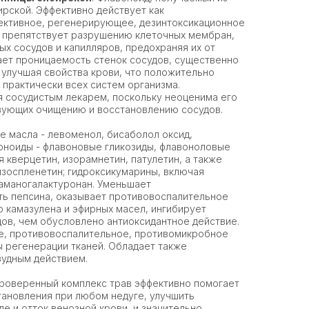
рской. Эффективно действует как
тективное, регенерирующее, дезинтоксикационное
, препятствует разрушению клеточных мембран,
ых сосудов и капилляров, предохраняя их от
ает проницаемость стенок сосудов, существенно
улучшая свойства крови, что положительно
 практически всех систем организма.
 сосудистым лекарем, поскольку неоценима его
твующих очищению и восстановлению сосудов.
 масла - левоменол, бисаболол оксид,
воноиды - флавоновые гликозиды, флавоноловые
я кверцетин, изорамнетин, патулетин, а также
изоспленетин; гидроксикумарины, включая
аманогалактуронан. Уменьшает
ть пепсина, оказывает противовоспалительное
ю камазулена и эфирных масел, ингибирует
ов, чем обусловлено антиоксидантное действие.
е, противовоспалительное, противомикробное
 регенерации тканей. Обладает также
удным действием.
роверенный комплекс трав эффективно помогает
тановления при любом недуге, улучшить
ле и отток венозной крови, и значительно