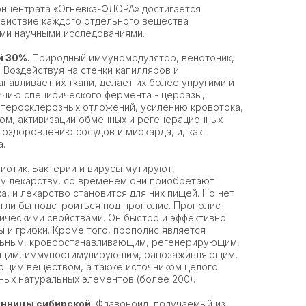
онцентрата «Огневка-ФЛОРА» достигается
 действие каждого отдельного вещества
ми научными исследованиями.
й 30%.
Природный иммуномодулятор, венотоник,
 Воздействуя на стенки капилляров и
навливает их ткани, делает их более упругими и
ичию специфического фермента - церразы,
теросклерозных отложений, усилению кровотока,
ом, активизации обменных и регенерационных
оздоровлению сосудов и миокарда, и, как
а.
отик. Бактерии и вирусы мутируют,
у лекарству, со временем они приобретают
а, и лекарство становится для них пищей. Но нет
огли бы подстроиться под прополис. Прополис
ическими свойствами. Он быстро и эффективно
 и грибки. Кроме того, прополис является
льным, кровоостанавливающим, регенерирующим,
ющим, иммуностимулирующим, ранозаживляющим,
щим веществом, а также источником целого
ных натуральных элементов (более 200).
нницы сибирской
. Флавоноид, получаемый из