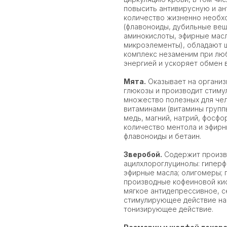
повысить антивирусную и а
количество жизненно необхо
(флавоноиды, дубильные вещ
аминокислоты, эфирные масл
микроэлементы), обладают 
комплекс незаменим при люб
энергией и ускоряет обмен 
Мята.
Оказывает на организ
глюкозы и производит стиму
множество полезных для чел
витаминами (витамины группы
медь, магний, натрий, фосфо
количество ментола и эфирн
флавоноиды и бетаин.
Зверобой.
Содержит произво
ацилхлороглуцинолы: гиперф
эфирные масла; олигомеры; 
производные кофеиновой кис
мягкое антидепрессивное, с
стимулирующее действие на
тонизирующее действие.