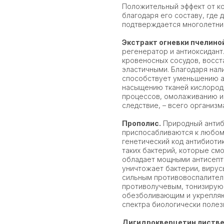
Положительный эффект от к
благодаря его составу, где
подтверждается многолетни
Экстракт огневки пчелино
регенератор и антиоксидант.
кровеносных сосудов, восста
эластичными. Благодаря нал
способствует уменьшению а
насыщению тканей кислород
процессов, омолаживанию и 
следствие, – всего организм
Прополис.
Природный антиби
приспосабливаются к любом
генетический код антибиотик
таких бактерий, которые см
обладает мощными антисепт
уничтожает бактерии, вирусы
сильным противовоспалите
противолучевым, тонизиру
обезболивающим и укрепляю
спектра биологически полез
Дигидрокверцетин листве