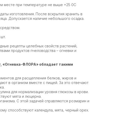
м месте при температуре не выше +25 0С
 даты изготовления. После вскрытия хранить в
сяца. Допускается наличие небольшого осадка.
 средством.
 шт.
одные рецепты целебных свойств растений,
вами продуктов пчеловодства – огневки и
у, «Огневка-ФЛОРА» обладает такими
ментов для расщепления белков, жиров и
ают в организм вместе с пищей. За это отвечают
ка.
улина для нормализации уровня глюкозы в крови.
твуют мята и люцерна.
ганизма. С этой задачей справляются розмарин и
ому способствуют календула, мята, черный орех.