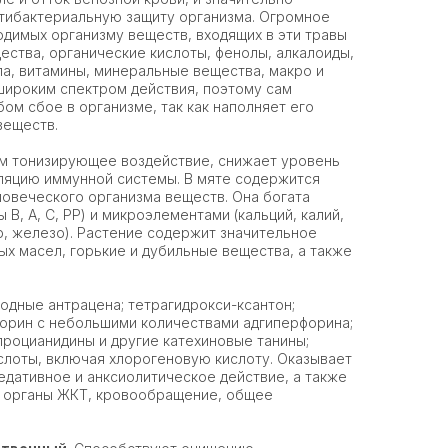
нтибактериальную защиту организма. Огромное
димых организму веществ, входящих в эти травы
ества, органические кислоты, фенолы, алкалоиды,
а, витамины, минеральные вещества, макро и
широким спектром действия, поэтому сам
ом сбое в организме, так как наполняет его
веществ.
м тонизирующее воздействие, снижает уровень
ляцию иммунной системы. В мяте содержится
овеческого организма веществ. Она богата
 В, А, С, РР) и микроэлементами (кальций, калий,
р, железо). Растение содержит значительное
ых масел, горькие и дубильные вещества, а также
дные антрацена; тетрагидрокси-ксантон;
орин с небольшими количествами адгиперфорина;
процианидины и другие катехиновые танины;
лоты, включая хлорогеновую кислоту. Оказывает
едативное и анксиолитическое действие, а также
 органы ЖКТ, кровообращение, общее