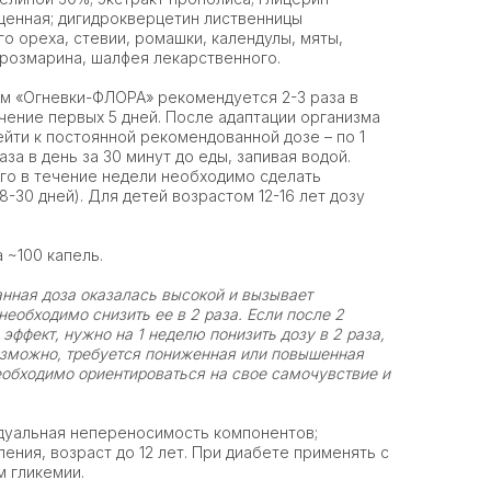
щенная; дигидрокверцетин лиственницы
го ореха, стевии, ромашки, календулы, мяты,
розмарина, шалфея лекарственного.
м «Огневки-ФЛОРА» рекомендуется 2-3 раза в
чение первых 5 дней. После адаптации организма
ейти к постоянной рекомендованной дозе – по 1
за в день за 30 минут до еды, запивая водой.
ого в течение недели необходимо сделать
8-30 дней). Для детей возрастом 12-16 лет дозу
 ~100 капель.
нная доза оказалась высокой и вызывает
необходимо снизить ее в 2 раза. Если после 2
эффект, нужно на 1 неделю понизить дозу в 2 раза,
Возможно, требуется пониженная или повышенная
еобходимо ориентироваться на свое самочувствие и
дуальная непереносимость компонентов;
ния, возраст до 12 лет. При диабете применять с
 гликемии.