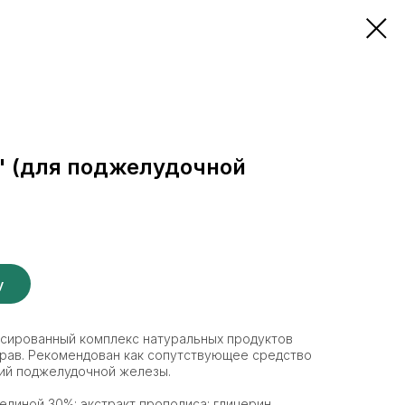
" (для поджелудочной
у
нсированный комплекс натуральных продуктов
трав. Рекомендован как сопутствующее средство
ний поджелудочной железы.
челиной 30%; экстракт прополиса; глицерин