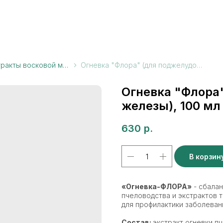
Настойки и экстракты восковой моли
Огневка "Флора" (для поджелудочной железы), 100 мл
Огневка "Флора
железы), 100 мл
630
р.
В корзин
«Огневка-ФЛОРА»
- сбала
пчеловодства и экстрактов 
для профилактики заболева
Состав:
экстракт огневки п