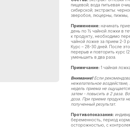
пищевой; вода питьевая очи
сибирской; экстракты: черно
зверобоя, люцерны, пижмы, 
Применение:
начинать прие
день по ½ чайной ложки в те
к продукту, необходимо пер
чайной ложке за прием 2-3 ра
Курс – 28-30 дней. После эт
перерыв и повторить курс (2
уменьшить в два раза.
Примечание:
1 чайная ложка
Внимание!
Если рекомендова
нежелательное воздействие, 
недель приема не ощущается 
затем - повысить в 2 раза. 
доза. При приеме продукта н
полученный результат.
Противопоказания:
индиви
беременность, период кормле
осторожностью, с контролем