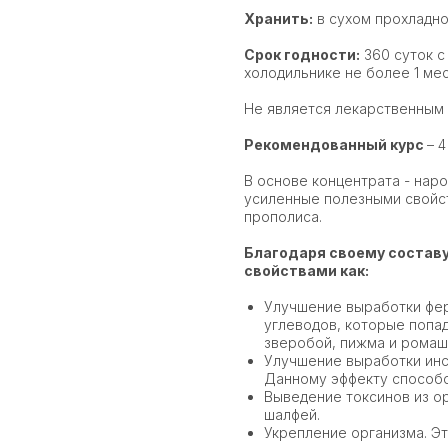
Хранить:
в сухом прохладно
Срок годности:
360 суток с
холодильнике не более 1 ме
Не является лекарственным
Рекомендованный курс
– 4
В основе концентрата - нар
усиленные полезными свойст
прополиса.
Благодаря своему состав
свойствами как:
Улучшение выработки фер
углеводов, которые попад
зверобой, пижма и ромаш
Улучшение выработки инс
Данному эффекту способс
Выведение токсинов из ор
шалфей.
Укрепление организма. Эт