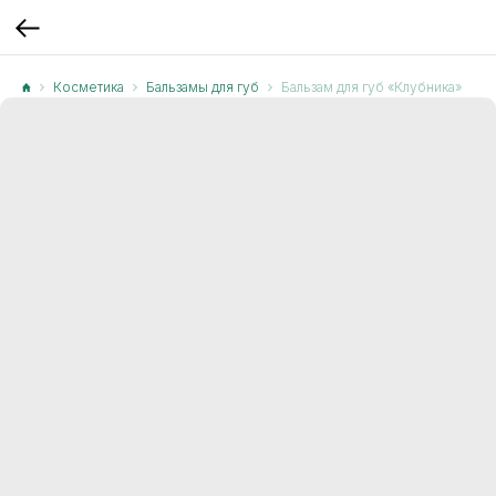
Косметика
Бальзамы для губ
Бальзам для губ «Клубника»