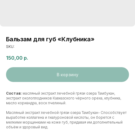
Бальзам для губ «Клубника»
SKU:
150,00
р.
В корзину
Состав:
масляный экстракт лечебной грязи озера Тамбукан,
экстракт околоплодников Кавказского чёрного ореха, клубника,
масло кориандра, воск пчелиный.
Масляный экстракт лечебной грязи озера Тамбукан- Способствует
выработке коллагена и гиалуроновой кислоты, он борется с
мелкими морщинками на коже губ, придавая им дополнительный
объём и здоровый вид.