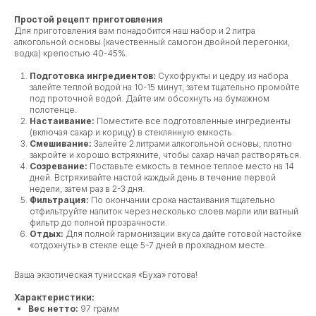
Простой рецепт приготовления
Для приготовления вам понадобится наш набор и 2 литра
алкогольной основы (качественный самогон двойной перегонки,
водка) крепостью 40-45%.
Подготовка ингредиентов:
Сухофрукты и цедру из набора
залейте теплой водой на 10-15 минут, затем тщательно промойте
под проточной водой. Дайте им обсохнуть на бумажном
полотенце.
Настаивание:
Поместите все подготовленные ингредиенты
(включая сахар и корицу) в стеклянную емкость.
Смешивание:
Залейте 2 литрами алкогольной основы, плотно
закройте и хорошо встряхните, чтобы сахар начал растворяться.
Созревание:
Поставьте емкость в темное теплое место на 14
дней. Встряхивайте настой каждый день в течение первой
недели, затем раз в 2-3 дня.
Фильтрация:
По окончании срока настаивания тщательно
отфильтруйте напиток через несколько слоев марли или ватный
фильтр до полной прозрачности.
Отдых:
Для полной гармонизации вкуса дайте готовой настойке
«отдохнуть» в стекле еще 5-7 дней в прохладном месте.
Ваша экзотическая тунисская «Буха» готова!
Характеристики:
Вес нетто:
97 грамм