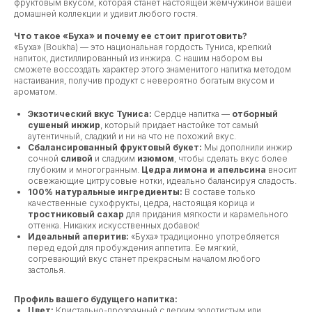
фруктовым вкусом, которая станет настоящей жемчужиной вашей
домашней коллекции и удивит любого гостя.
Что такое «Буха» и почему ее стоит приготовить?
«Буха» (Boukha) — это национальная гордость Туниса, крепкий
напиток, дистиллированный из инжира. С нашим набором вы
сможете воссоздать характер этого знаменитого напитка методом
настаивания, получив продукт с невероятно богатым вкусом и
ароматом.
Экзотический вкус Туниса:
Сердце напитка —
отборный
сушеный инжир
, который придает настойке тот самый
аутентичный, сладкий и ни на что не похожий вкус.
Сбалансированный фруктовый букет:
Мы дополнили инжир
сочной
сливой
и сладким
изюмом
, чтобы сделать вкус более
глубоким и многогранным.
Цедра лимона и апельсина
вносит
освежающие цитрусовые нотки, идеально балансируя сладость.
100% натуральные ингредиенты:
В составе только
качественные сухофрукты, цедра, настоящая корица и
тростниковый сахар
для придания мягкости и карамельного
оттенка. Никаких искусственных добавок!
Идеальный аперитив:
«Буха» традиционно употребляется
перед едой для пробуждения аппетита. Ее мягкий,
согревающий вкус станет прекрасным началом любого
застолья.
Профиль вашего будущего напитка:
Цвет:
Кристально-прозрачный с легким золотистым или