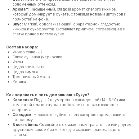
соломенным оттенком.
Аромат:
Насыщенный, сладкий аромат спелого инжира,
который доминирует в букете, с тонкими нотками цитрусов и
пряностей на фоне.
Вкус:
Мягкий, обволакивающий, с характерной сладостью
инжира и сухофруктов. Оставляет приятное, согревающее и
слегка пряное послевкусие.
Состав набора:
Инжир сушеный
Слива сушеная (чернослив)
Изюм
Цедра апельсина
Цедра лимона
Тростниковый сахар
Корица
Как подавать и пить домашнюю «Буху»?
Классика:
Подавайте умеренно охлажденной (14-16 °C) или
комнатной температуры в небольших стопках в качестве
аперитива.
Со льдом:
Несколько кубиков льда раскроют аромат напитка
по-новому.
В коктейлях:
Смешайте с охлажденным гранатовым или другим
фруктовым соком без мякоти для создания освежающего
напитка.