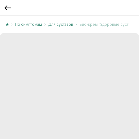
По симптомам
Для суставов
Био-крем "Здоровые суставы" для суставов, связок и мышц от отёчности