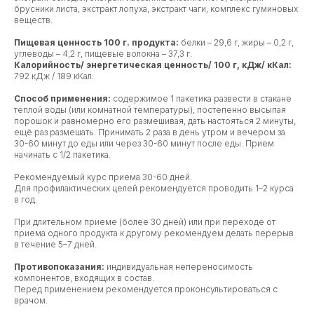
брусники листа, экстракт лопуха, экстракт чаги, комплекс гуминовых
веществ.
Пищевая ценность 100 г. продукта:
белки – 29,6 г, жиры – 0,2 г,
углеводы – 4,2 г, пищевые волокна – 37,3 г.
Калорийность/ энергетическая ценность/ 100 г, кДж/ кКал:
792 кДж / 189 кКал.
Способ применения:
содержимое 1 пакетика развести в стакане
теплой воды (или комнатной температуры), постепенно высыпая
порошок и равномерно его размешивая, дать настояться 2 минуты,
ещё раз размешать. Принимать 2 раза в день утром и вечером за
30-60 минут до еды или через 30-60 минут после еды. Прием
начинать с 1/2 пакетика.
Рекомендуемый курс приема 30-60 дней.
Для профилактических целей рекомендуется проводить 1–2 курса
в год.
При длительном приеме (более 30 дней) или при переходе от
приема одного продукта к другому рекомендуем делать перерыв
в течение 5–7 дней.
Противопоказания:
индивидуальная непереносимость
компонентов, входящих в состав.
Перед применением рекомендуется проконсультироваться с
врачом.