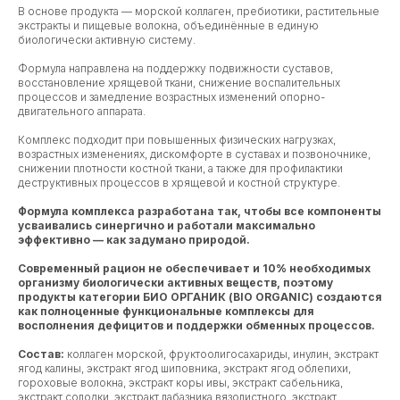
В основе продукта — морской коллаген, пребиотики, растительные
экстракты и пищевые волокна, объединённые в единую
биологически активную систему.
Формула направлена на поддержку подвижности суставов,
восстановление хрящевой ткани, снижение воспалительных
процессов и замедление возрастных изменений опорно-
двигательного аппарата.
Комплекс подходит при повышенных физических нагрузках,
возрастных изменениях, дискомфорте в суставах и позвоночнике,
снижении плотности костной ткани, а также для профилактики
деструктивных процессов в хрящевой и костной структуре.
Формула комплекса разработана так, чтобы все компоненты
усваивались синергично и работали максимально
эффективно — как задумано природой.
Современный рацион не обеспечивает и 10% необходимых
организму биологически активных веществ, поэтому
продукты категории БИО ОРГАНИК (BIO ORGANIC) создаются
как полноценные функциональные комплексы для
восполнения дефицитов и поддержки обменных процессов.
Состав:
коллаген морской, фруктоолигосахариды, инулин, экстракт
ягод калины, экстракт ягод шиповника, экстракт ягод облепихи,
гороховые волокна, экстракт коры ивы, экстракт сабельника,
экстракт солодки, экстракт лабазника вязолистного, экстракт