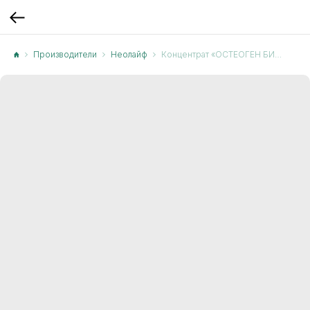
Производители
Неолайф
Концентрат «ОСТЕОГЕН БИО ОРГАНИК (BIO ORGANIC)», для костей и суставов