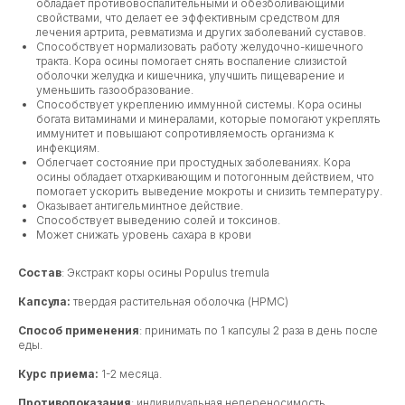
обладает противовоспалительными и обезболивающими
свойствами, что делает ее эффективным средством для
лечения артрита, ревматизма и других заболеваний суставов.
Способствует нормализовать работу желудочно-кишечного
тракта. Кора осины помогает снять воспаление слизистой
оболочки желудка и кишечника, улучшить пищеварение и
уменьшить газообразование.
Способствует укреплению иммунной системы. Кора осины
богата витаминами и минералами, которые помогают укреплять
иммунитет и повышают сопротивляемость организма к
инфекциям.
Облегчает состояние при простудных заболеваниях. Кора
осины обладает отхаркивающим и потогонным действием, что
помогает ускорить выведение мокроты и снизить температуру.
Оказывает антигельминтное действие.
Способствует выведению солей и токсинов.
Может снижать уровень сахара в крови
Состав
: Экстракт коры осины Populus tremula
Капсула:
твердая растительная оболочка (HPMC)
Способ применения
: принимать по 1 капсулы 2 раза в день после
еды.
Курс приема:
1-2 месяца.
Противопоказания
: индивидуальная непереносимость