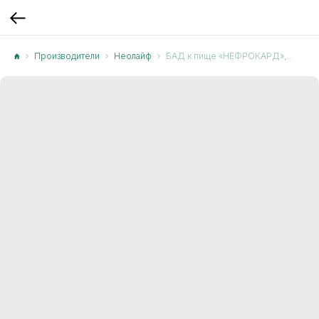
Производители
Неолайф
БАД к пище «НЕФРОКАРД», при цистите и отеках