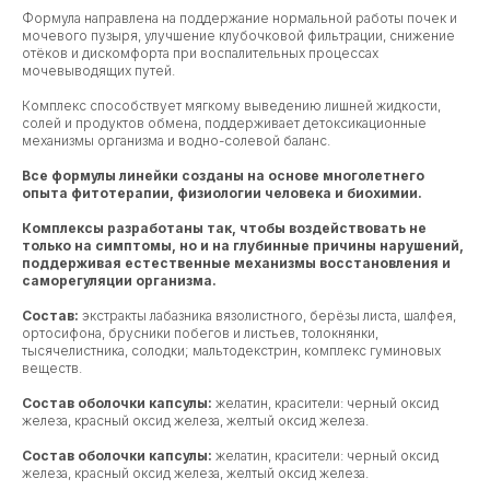
Формула направлена на поддержание нормальной работы почек и
мочевого пузыря, улучшение клубочковой фильтрации, снижение
отёков и дискомфорта при воспалительных процессах
мочевыводящих путей.
Комплекс способствует мягкому выведению лишней жидкости,
солей и продуктов обмена, поддерживает детоксикационные
механизмы организма и водно-солевой баланс.
Все формулы линейки созданы на основе многолетнего
опыта фитотерапии, физиологии человека и биохимии.
Комплексы разработаны так, чтобы воздействовать не
только на симптомы, но и на глубинные причины нарушений,
поддерживая естественные механизмы восстановления и
саморегуляции организма.
Состав:
экстракты лабазника вязолистного, берёзы листа, шалфея,
ортосифона, брусники побегов и листьев, толокнянки,
тысячелистника, солодки; мальтодекстрин, комплекс гуминовых
веществ.
Состав оболочки капсулы:
желатин, красители: черный оксид
железа, красный оксид железа, желтый оксид железа.
Состав оболочки капсулы:
желатин, красители: черный оксид
железа, красный оксид железа, желтый оксид железа.