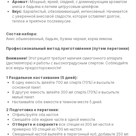
Аромат:
Мощный, яркий, сладкий, с доминирующим ароматом
аниса и бадьяна и легким цитрусовым шлейфом.
Вкус:
Бархатистый, обволакивающий, интенсивный. Начинается
с уверенной анисовой сладости, которая оставляет долгое,
теплое и приятное послевкусие.
Состав набора:
Анис обыкновенный, бадьян, бузина черная, корка лимона.
Профессиональный метод приготовления (путем перегонки)
Внимание!
Этот рецепт требует наличия самогонного аппарата
(дистиллятора) и работы с высокоградусным спиртом. Соблюдайте
все меры предосторожности!
1 Раздельное настаивание (5 дней):
В одну емкость залейте 700 мл спирта (70%) и высыпьте
основной пакет.
В другую емкость залейте 300 мл спирта (70%) и высыпьте
малый пакет.
Настаивайте обе емкости в темном месте 5 дней.
2 Подготовка к перегонке:
Отфильтруйте оба настоя.
Смешайте обе жидкие части в одной емкости.
Отберите и сохраните
все специи из 300 мл настоя и
примерно 1/3 специй из 700 мл настоя.
Смешанный настой вылейте в перегонный куб, добавьте 250 мл