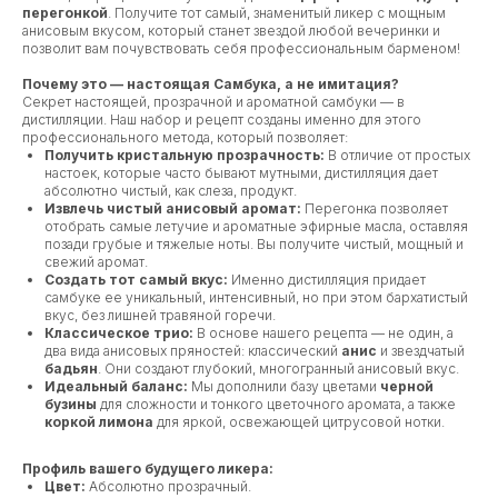
перегонкой
. Получите тот самый, знаменитый ликер с мощным
анисовым вкусом, который станет звездой любой вечеринки и
позволит вам почувствовать себя профессиональным барменом!
Почему это — настоящая Самбука, а не имитация?
Секрет настоящей, прозрачной и ароматной самбуки — в
дистилляции. Наш набор и рецепт созданы именно для этого
профессионального метода, который позволяет:
Получить кристальную прозрачность:
В отличие от простых
настоек, которые часто бывают мутными, дистилляция дает
абсолютно чистый, как слеза, продукт.
Извлечь чистый анисовый аромат:
Перегонка позволяет
отобрать самые летучие и ароматные эфирные масла, оставляя
позади грубые и тяжелые ноты. Вы получите чистый, мощный и
свежий аромат.
Создать тот самый вкус:
Именно дистилляция придает
самбуке ее уникальный, интенсивный, но при этом бархатистый
вкус, без лишней травяной горечи.
Классическое трио:
В основе нашего рецепта — не один, а
два вида анисовых пряностей: классический
анис
и звездчатый
бадьян
. Они создают глубокий, многогранный анисовый вкус.
Идеальный баланс:
Мы дополнили базу цветами
черной
бузины
для сложности и тонкого цветочного аромата, а также
коркой лимона
для яркой, освежающей цитрусовой нотки.
Профиль вашего будущего ликера:
Цвет:
Абсолютно прозрачный.