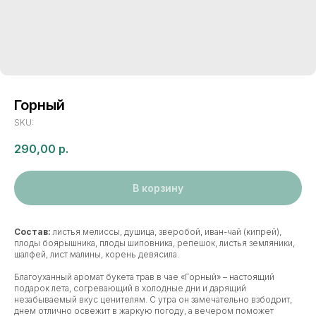
Горный
SKU:
290,00
р.
В корзину
Состав:
листья мелиссы, душица, зверобой, иван-чай (кипрей),
плоды боярышника, плоды шиповника, репешок, листья земляники,
шалфей, лист малины, корень девясила.
Благоуханный аромат букета трав в чае «Горный» – настоящий
подарок лета, согревающий в холодные дни и дарящий
незабываемый вкус ценителям. С утра он замечательно взбодрит,
днем отлично освежит в жаркую погоду, а вечером поможет