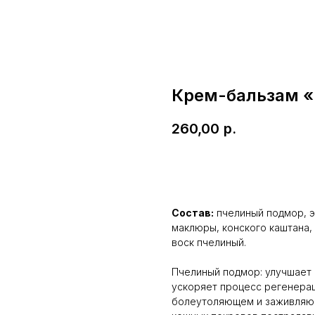
Крем-бальзам «
260,00
р.
В корзину
Состав:
пчелиный подмор, э
маклюры, конского каштана, 
воск пчелиный.
Пчелиный подмор: улучшает 
ускоряет процесс регенерац
болеутоляющем и заживляющ