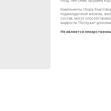
плод, лен семя, крушина кор
Компоненты сбора благотво
поджелудочной железы, желу
состав, могут способствова
жидкости. Послужит дополни
Не является лекарственн