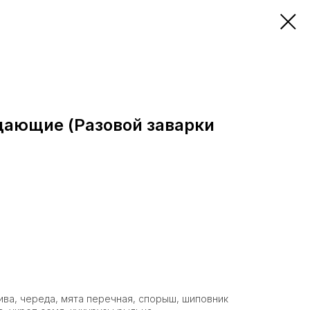
щающие (Разовой заварки
ива, череда, мята перечная, спорыш, шиповник