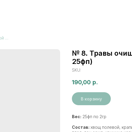
№ 8. Травы очищающие (Разовой заварки 25фп)
№ 8. Травы очи
25фп)
SKU:
190,00
р.
В корзину
Вес:
25фп по 2гр
Состав:
хвощ полевой, крап