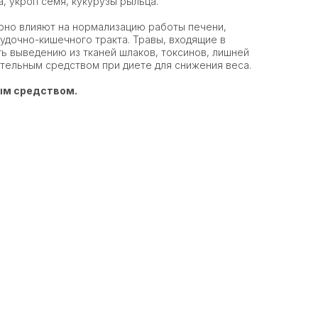
а, укроп семя, кукурузы рыльца.
рно влияют на нормализацию работы печени,
дочно-кишечного тракта. Травы, входящие в
ть выведению из тканей шлаков, токсинов, лишней
тельным средством при диете для снижения веса.
ым средством.