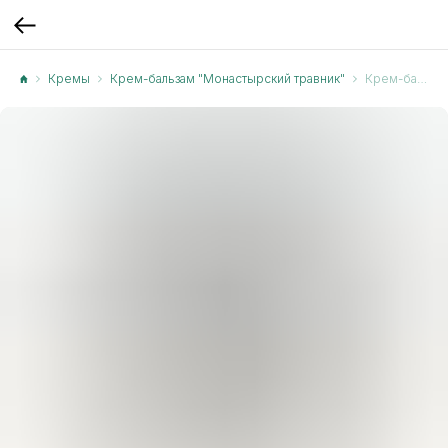
Кремы
Крем-бальзам "Монастырский травник"
Крем-бальзам «Сирень + маклюра» (Крем-бальзам)