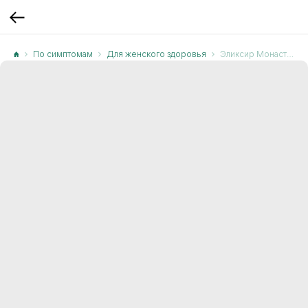
По симптомам
Для женского здоровья
Эликсир Монастырский №14 Женское здоровье