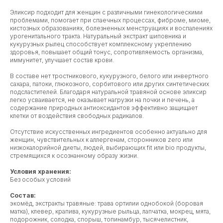
Эликсир подходит для женщин с различными гинекологическими
проблемами, помогает при спаечных процессах, фиброме, миоме,
кистозных образованиях, болезненных менструациях и воспалениях
урогенитального тракта. Натуральный экстракт шиповника и
кукурузных рылец способствует комплексному укреплению
здоровья, повышает общий тонус, сопротивляемость организма,
иммунитет, улучшает состав крови.
В составе нет тростникового, кукурузного, белого или инвертного
сахара, патоки, глюкозного, сорбитового или других синтетических
подсластителей. Благодаря натуральной травяной основе эликсир
легко усваивается, не оказывает нагрузки на почки и печень, а
содержание природных антиоксидантов эффективно защищает
клетки от воздействия свободных радикалов.
Отсутствие искусственных ингредиентов особенно актуально для
женщин, чувствительных к аллергенам, сторонников zero или
низкокалорийной диеты, людей, выбирающих fit или bio продукты,
стремящихся к осознанному образу жизни.
Условия хранения:
Без особых условий
Состав:
экомёд, экстракты травяные: трава ортилии однобокой (боровая
матка), клевер, крапива, кукурузные рыльца, лапчатка, мокрец, мята,
подорожник, солодка, спорыш, топинамбур, тысячелистник,