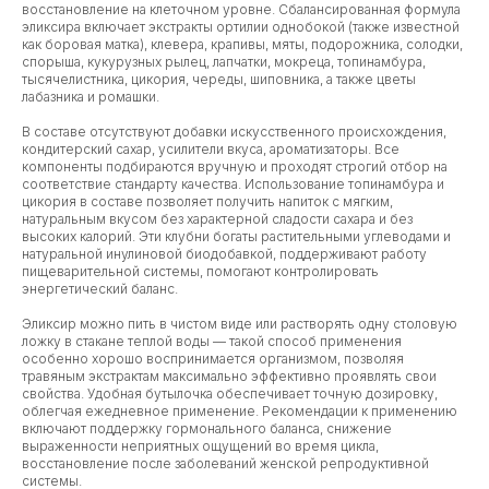
восстановление на клеточном уровне. Сбалансированная формула
эликсира включает экстракты ортилии однобокой (также известной
как боровая матка), клевера, крапивы, мяты, подорожника, солодки,
спорыша, кукурузных рылец, лапчатки, мокреца, топинамбура,
тысячелистника, цикория, череды, шиповника, а также цветы
лабазника и ромашки.
В составе отсутствуют добавки искусственного происхождения,
кондитерский сахар, усилители вкуса, ароматизаторы. Все
компоненты подбираются вручную и проходят строгий отбор на
соответствие стандарту качества. Использование топинамбура и
цикория в составе позволяет получить напиток с мягким,
натуральным вкусом без характерной сладости сахара и без
высоких калорий. Эти клубни богаты растительными углеводами и
натуральной инулиновой биодобавкой, поддерживают работу
пищеварительной системы, помогают контролировать
энергетический баланс.
Эликсир можно пить в чистом виде или растворять одну столовую
ложку в стакане теплой воды — такой способ применения
особенно хорошо воспринимается организмом, позволяя
травяным экстрактам максимально эффективно проявлять свои
свойства. Удобная бутылочка обеспечивает точную дозировку,
облегчая ежедневное применение. Рекомендации к применению
включают поддержку гормонального баланса, снижение
выраженности неприятных ощущений во время цикла,
восстановление после заболеваний женской репродуктивной
системы.