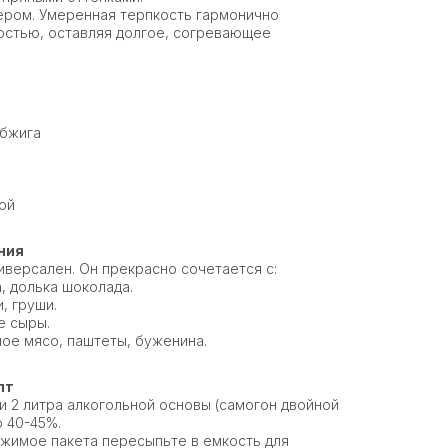
тером. Умеренная терпкость гармонично
достью, оставляя долгое, согревающее
обжига
ой
ния
ниверсален. Он прекрасно сочетается с:
, долька шоколада.
, груши.
е сыры.
е мясо, паштеты, буженина.
пт
и 2 литра алкогольной основы (самогон двойной
ю 40-45%.
жимое пакета пересыпьте в емкость для