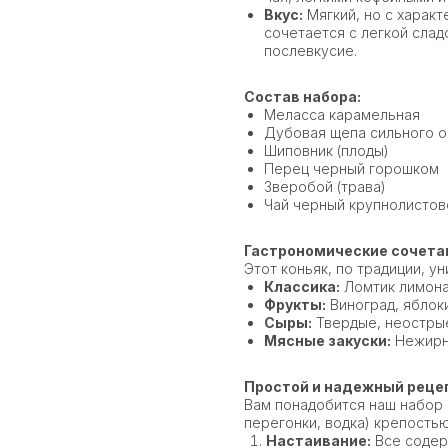
Вкус:
Мягкий, но с харак
сочетается с легкой сла
послевкусие.
Состав набора:
Меласса карамельная
Дубовая щепа сильного 
Шиповник (плоды)
Перец черный горошком
Зверобой (трава)
Чай черный крупнолистов
Гастрономические сочета
Этот коньяк, по традиции, у
Классика:
Ломтик лимона
Фрукты:
Виноград, яблоки
Сыры:
Твердые, неостры
Мясные закуски:
Нежирно
Простой и надежный реце
Вам понадобится наш набор 
перегонки, водка) крепость
Настаивание:
Все содер