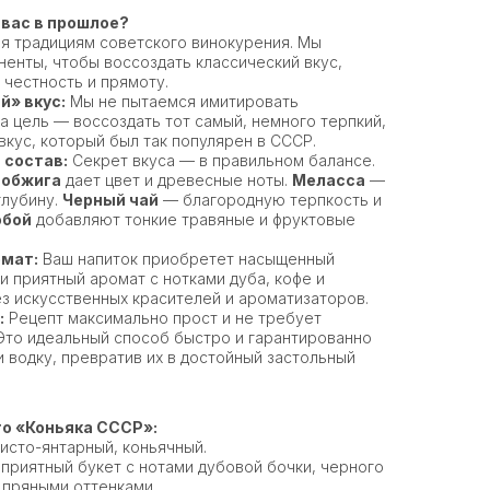
 вас в прошлое?
я традициям советского винокурения. Мы
енты, чтобы воссоздать классический вкус,
 честность и прямоту.
й» вкус:
Мы не пытаемся имитировать
а цель — воссоздать тот самый, немного терпкий,
кус, который был так популярен в СССР.
 состав:
Секрет вкуса — в правильном балансе.
 обжига
дает цвет и древесные ноты.
Меласса
—
глубину.
Черный чай
— благородную терпкость и
обой
добавляют тонкие травяные и фруктовые
омат:
Ваш напиток приобретет насыщенный
и приятный аромат с нотками дуба, кофе и
з искусственных красителей и ароматизаторов.
:
Рецепт максимально прост и не требует
Это идеальный способ быстро и гарантированно
 водку, превратив их в достойный застольный
о «Коньяка СССР»:
сто-янтарный, коньячный.
приятный букет с нотами дубовой бочки, черного
 пряными оттенками.