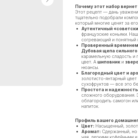
Почему этот набор вернет
Этот рецепт — дань уважени
тщательно подобрали компон
который многие ценят за его
Аутентичный «советски
французские коньяки. Наш
согревающий и понятный в
Проверенный временем
Дубовая щепа сильного
карамельную сладость и 
цвет. А
шиповник
и
звер
нюансы.
Благородный цвет и ар
золотисто-янтарный цвет 
сухофруктов — все это бе
Простота и надежность
сложного оборудования. 
облагородить самогон или
напиток.
Профиль вашего домашнег
Цвет:
Насыщенный, золоти
Аромат:
Сдержанный, но 
чая, легкими кофейными и