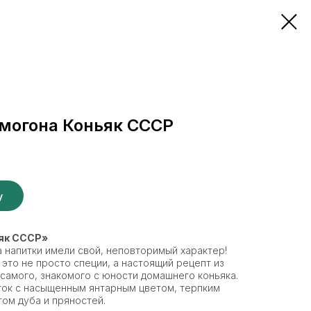
амогона Коньяк СССР
у
ьяк СССР»
а напитки имели свой, неповторимый характер!
это не просто специи, а настоящий рецепт из
 самого, знакомого с юности домашнего коньяка.
ток с насыщенным янтарным цветом, терпким
ом дуба и пряностей.