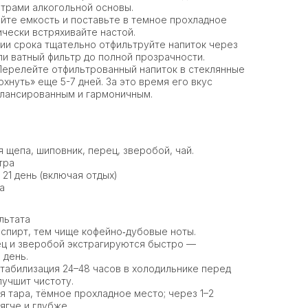
итрами алкогольной основы.
йте емкость и поставьте в темное прохладное
ически встряхивайте настой.
ии срока тщательно отфильтруйте напиток через
ли ватный фильтр до полной прозрачности.
ерелейте отфильтрованный напиток в стеклянные
охнуть» еще 5-7 дней. За это время его вкус
алансированным и гармоничным.
 щепа, шиповник, перец, зверобой, чай.
тра
 21 день (включая отдых)
а
льтата
 спирт, тем чище кофейно‑дубовые ноты.
ец и зверобой экстрагируются быстро —
 день.
табилизация 24–48 часов в холодильнике перед
учшит чистоту.
я тара, тёмное прохладное место; через 1–2
ягче и глубже.