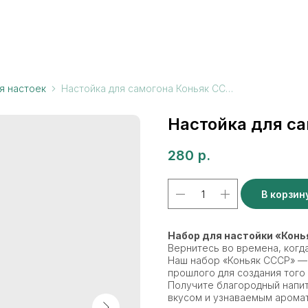
я настоек
Настойка для самогона Коньяк СССР
Настойка для с
280
р.
В корзин
Набор для настойки «Кон
Вернитесь во времена, когд
Наш набор «Коньяк СССР» — 
прошлого для создания того
Получите благородный напи
вкусом и узнаваемым аромат