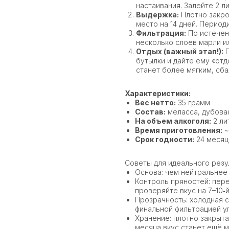
настаивания. Залейте 2 л
Выдержка:
Плотно закро
место на 14 дней. Период
Фильтрация:
По истечен
несколько слоев марли и
Отдых (важный этап!):
П
бутылки и дайте ему «отд
станет более мягким, сб
Характеристики:
Вес нетто:
35 грамм
Состав:
меласса, дубовая
На объем алкоголя:
2 ли
Время приготовления:
~
Срок годности:
24 месяц
Советы для идеального резу
Основа: чем нейтральнее
Контроль пряностей: пер
проверяйте вкус на 7–10‑й
Прозрачность: холодная с
финальной фильтрацией ул
Хранение: плотно закрыта
месяца вкус станет ещё м