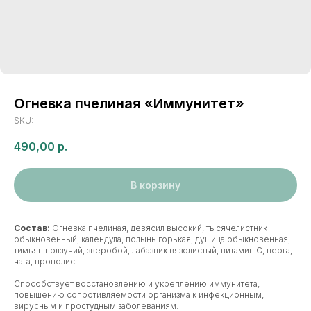
Огневка пчелиная «Иммунитет»
SKU:
490,00
р.
В корзину
Состав:
Огневка пчелиная, девясил высокий, тысячелистник
обыкновенный, календула, полынь горькая, душица обыкновенная,
тимьян ползучий, зверобой, лабазник вязолистый, витамин С, перга,
чага, прополис.
Способствует восстановлению и укреплению иммунитета,
повышению сопротивляемости организма к инфекционным,
вирусным и простудным заболеваниям.