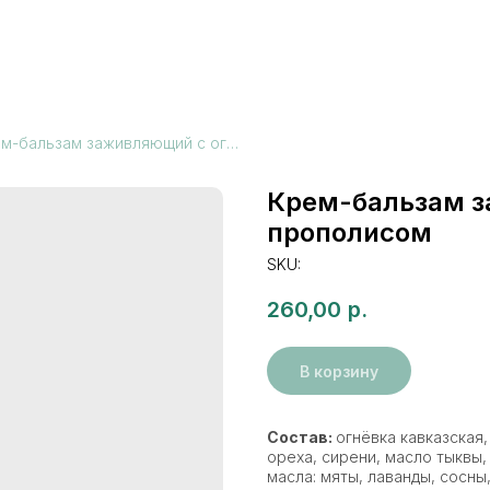
Крем-бальзам заживляющий с огнёвкой и прополисом
Крем-бальзам з
прополисом
SKU:
260,00
р.
В корзину
Состав:
огнёвка кавказская
ореха, сирени, масло тыквы
масла: мяты, лаванды, сосны