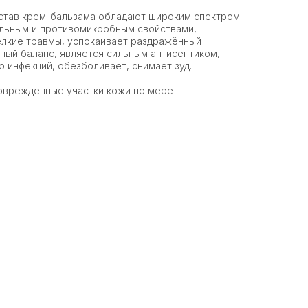
остав крем-бальзама обладают широким спектром
ельным и противомикробным свойствами,
елкие травмы, успокаивает раздражённый
ный баланс, является сильным антисептиком,
 инфекций, обезболивает, снимает зуд.
овреждённые участки кожи по мере