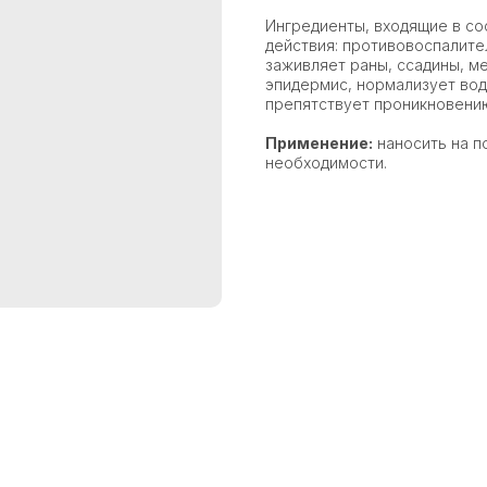
Ингредиенты, входящие в с
действия: противовоспалит
заживляет раны, ссадины, м
эпидермис, нормализует вод
препятствует проникновению
Применение:
наносить на п
необходимости.