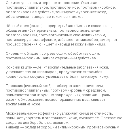
Снимает усталость и нервное напряжение. Оказывает
противовоспалительное, противоотёчное, противомикробное,
обезболивающее действие, тонизирует и увлажняет кожу,
обеспечивает выведение токсинов и шлаков.
Чёрный орех (юглон) — природный антибиотик и консервант,
обладает антибактериальным, противовоспалительным,
обезболивающим, противогрибковым спазмолитическим,
противовирусным эффектом, избавляет от микробов, замедляет
процесс старения, очищает и насыщает кожу витаминами.
Сирень — обладает, согревающим, обезболивающим,
противомикробным , антибактериальным действием.
Конский каштан — лечит воспалительные заболевания кожи,
укрепляет стенки капилляров , предупреждает тромбоз
кровеносных сосудов, уменьшает отёки и тонизирует кожу.
Прополис (пчелиный клей) — обладает антисептическим,
противовоспалительным, противомикробным средством,
применяется при наружных повреждениях, таких как — раны,
ожоги, обморожения, послеоперационные швы, снимает
воспаления на коже.
Можжевельник — эффективно увлажняет, снимает отёчность,
повышает упругость и эластичность кожи, очищает её. Прекрасное
средство для борьбы с целлюлитом.
Лаванда — обладает хорошим антимикробным, противовирусным