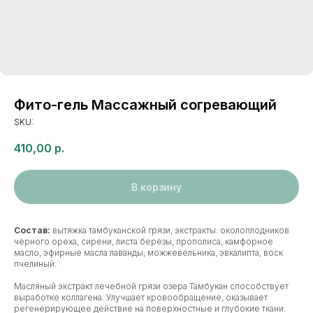
Фито-гель Массажный согревающий
SKU:
410,00
р.
В корзину
Состав:
вытяжка тамбуканской грязи, экстракты: околоплодников
чёрного ореха, сирени, листа берёзы, прополиса, камфорное
масло, эфирные масла лаванды, можжевельника, эвкалипта, воск
пчелиный.
Масляный экстракт лечебной грязи озера Тамбукан способствует
выработке коллагена. Улучшает кровообращение, оказывает
регенерирующее действие на поверхностные и глубокие ткани.