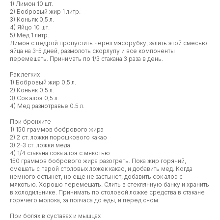
1) Лимон 10 шт.
2) Бобровый жир 1 литр.
3) Коньяк 0,5 л.
4) Яйцо 10 шт.
5) Мед 1 литр.
Лимон с цедрой пропустить через мясорубку, залить этой смесью
яйца на 3-5 дней, размолоть скорлупу и все компоненты
перемешать. Принимать по 1/3 стакана 3 раза в день.
Рак легких
1) Бобровый жир 0,5 л.
2) Коньяк 0,5 л.
3) Сок алоэ 0,5 л.
4) Мед разнотравье 0.5 л.
При бронхите
1) 150 граммов бобрового жира
2) 2 ст. ложки порошкового какао
3) 2-3 ст. ложки меда
4) 1/4 стакана сока алоэ с мякотью
150 граммов бобрового жира разогреть. Пока жир горячий,
смешать с парой столовых ложек какао, и добавить мед. Когда
немного остынет, но еще не застынет, добавить сок алоэ с
мякотью. Хорошо перемешать. Слить в стеклянную банку и хранить
в холодильнике. Принимать по столовой ложке средства в стакане
горячего молока, за полчаса до еды, и перед сном.
При болях в суставах и мышцах