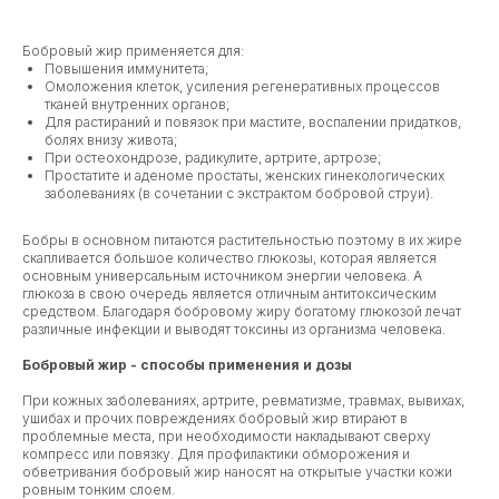
Бобровый жир применяется для:
Повышения иммунитета;
Омоложения клеток, усиления регенеративных процессов
тканей внутренних органов;
Для растираний и повязок при мастите, воспалении придатков,
болях внизу живота;
При остеохондрозе, радикулите, артрите, артрозе;
Простатите и аденоме простаты, женских гинекологических
заболеваниях (в сочетании с экстрактом бобровой струи).
Бобры в основном питаются растительностью поэтому в их жире
скапливается большое количество глюкозы, которая является
основным универсальным источником энергии человека. А
глюкоза в свою очередь является отличным антитоксическим
средством. Благодаря бобровому жиру богатому глюкозой лечат
различные инфекции и выводят токсины из организма человека.
Бобровый жир - способы применения и дозы
При кожных заболеваниях, артрите, ревматизме, травмах, вывихах,
ушибах и прочих повреждениях бобровый жир втирают в
проблемные места, при необходимости накладывают сверху
компресс или повязку. Для профилактики обморожения и
обветривания бобровый жир наносят на открытые участки кожи
ровным тонким слоем.