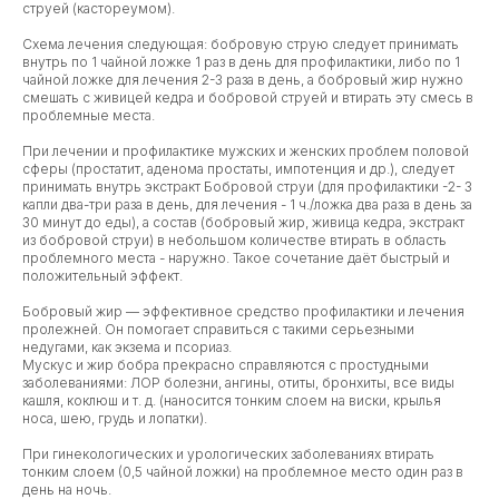
струей (кастореумом).
Схема лечения следующая: бобровую струю следует принимать
внутрь по 1 чайной ложке 1 раз в день для профилактики, либо по 1
чайной ложке для лечения 2-3 раза в день, а бобровый жир нужно
смешать с живицей кедра и бобровой струей и втирать эту смесь в
проблемные места.
При лечении и профилактике мужских и женских проблем половой
сферы (простатит, аденома простаты, импотенция и др.), следует
принимать внутрь экстракт Бобровой струи (для профилактики -2- 3
капли два-три раза в день, для лечения - 1 ч./ложка два раза в день за
30 минут до еды), а состав (бобровый жир, живица кедра, экстракт
из бобровой струи) в небольшом количестве втирать в область
проблемного места - наружно. Такое сочетание даёт быстрый и
положительный эффект.
Бобровый жир — эффективное средство профилактики и лечения
пролежней. Он помогает справиться с такими серьезными
недугами, как экзема и псориаз.
Мускус и жир бобра прекрасно справляются с простудными
заболеваниями: ЛОР болезни, ангины, отиты, бронхиты, все виды
кашля, коклюш и т. д. (наносится тонким слоем на виски, крылья
носа, шею, грудь и лопатки).
При гинекологических и урологических заболеваниях втирать
тонким слоем (0,5 чайной ложки) на проблемное место один раз в
день на ночь.