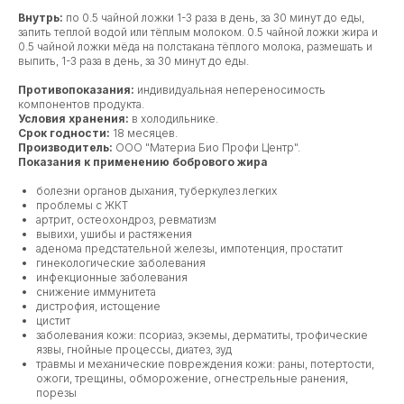
Внутрь:
по 0.5 чайной ложки 1-3 раза в день, за 30 минут до еды,
запить теплой водой или тёплым молоком. 0.5 чайной ложки жира и
0.5 чайной ложки мёда на полстакана тёплого молока, размешать и
выпить, 1-3 раза в день, за 30 минут до еды.
Противопоказания:
индивидуальная непереносимость
компонентов продукта.
Условия хранения:
в холодильнике.
Срок годности:
18 месяцев.
Производитель:
ООО "Материа Био Профи Центр".
Показания к применению бобрового жира
болезни органов дыхания, туберкулез легких
проблемы с ЖКТ
артрит, остеохондроз, ревматизм
вывихи, ушибы и растяжения
аденома предстательной железы, импотенция, простатит
гинекологические заболевания
инфекционные заболевания
снижение иммунитета
дистрофия, истощение
цистит
заболевания кожи: псориаз, экземы, дерматиты, трофические
язвы, гнойные процессы, диатез, зуд
травмы и механические повреждения кожи: раны, потертости,
ожоги, трещины, обморожение, огнестрельные ранения,
порезы