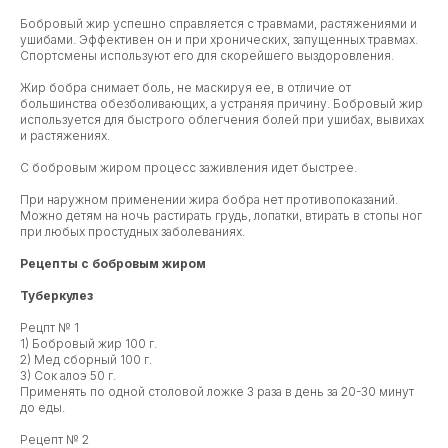
Бобровый жир успешно справляется с травмами, растяжениями и
ушибами. Эффективен он и при хронических, запущенных травмах.
Спортсмены используют его для скорейшего выздоровления.
Жир бобра снимает боль, не маскируя ее, в отличие от
большинства обезболивающих, а устраняя причину. Бобровый жир
используется для быстрого облегчения болей при ушибах, вывихах
и растяжениях.
С бобровым жиром процесс заживления идет быстрее.
При наружном применении жира бобра нет противопоказаний.
Можно детям на ночь растирать грудь, лопатки, втирать в стопы ног
при любых простудных заболеваниях.
Рецепты c бобровым жиром
Туберкулез
Рецпт № 1
1) Бобровый жир 100 г.
2) Мед сборный 100 г.
3) Сок алоэ 50 г.
Применять по одной столовой ложке 3 раза в день за 20-30 минут
до еды.
Рецепт № 2