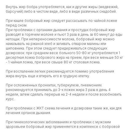
Внутрь жир бобра употребляется, как и другие жиры (медвежий,
барсучий) либо в чистом виде, либо в виде различных снадобий.
При кашле бобровый жир следует рассасывать по чайной ложке
перед сном.
При проблемах с органами дыхания и простудах бобровый жир
разводят в горячем молоке и пьют 3 раза в день за 60 минут до еды
натощак. При непереносимости молока, бобровый жир можно
намазывать на ржаной хлеб и запивать отваром малины или
шиповника. При этом следует придерживаться следующих
дозировок: при среднем весе больного 50-80 кг употребляется 1
десертная ложка бобрового жира на прием, при весе меньше 50 кг
- 1 чайная ложка, при весе свыше 80 кг столовая ложка.
При воспалении легких рекомендуется помимо употребления
жира внутрь еще и втирать его в грудную клетку.
При осложненных бронхитах, туберкулезе, пневмониях
рекомендуется принимать до 3-х ложек жира 3 раза в день 4
недели, затем сделать перерыв на 2-4 недели и после возобновить
курс.
При проблемах с ЖКТ схема лечения и дозировки такие же, как для
лечения органов дыхания.
При гинекологических заболеваниях и проблемах с мужским
здоровьем бобровый жир применяется в комплексе с бобровой