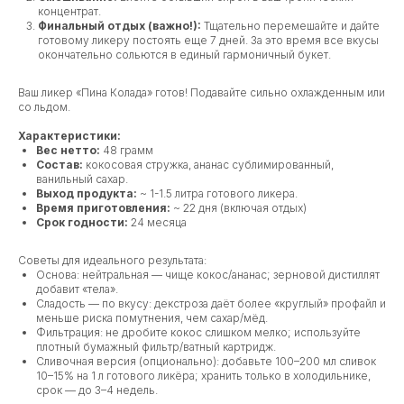
концентрат.
Финальный отдых (важно!):
Тщательно перемешайте и дайте
готовому ликеру постоять еще 7 дней. За это время все вкусы
окончательно сольются в единый гармоничный букет.
Ваш ликер «Пина Колада» готов! Подавайте сильно охлажденным или
со льдом.
Характеристики:
Вес нетто:
48 грамм
Состав:
кокосовая стружка, ананас сублимированный,
ванильный сахар.
Выход продукта:
~ 1-1.5 литра готового ликера.
Время приготовления:
~ 22 дня (включая отдых)
Срок годности:
24 месяца
Советы для идеального результата:
Основа: нейтральная — чище кокос/ананас; зерновой дистиллят
добавит «тела».
Сладость — по вкусу: декстроза даёт более «круглый» профайл и
меньше риска помутнения, чем сахар/мёд.
Фильтрация: не дробите кокос слишком мелко; используйте
плотный бумажный фильтр/ватный картридж.
Сливочная версия (опционально): добавьте 100–200 мл сливок
10–15% на 1 л готового ликёра; хранить только в холодильнике,
срок — до 3–4 недель.