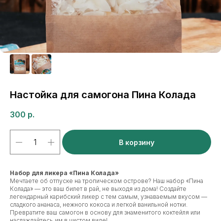
Настойка для самогона Пина Колада
300
р.
В корзину
Набор для ликера «Пина Колада»
Мечтаете об отпуске на тропическом острове? Наш набор «Пина
Колада» — это ваш билет в рай, не выходя из дома! Создайте
легендарный карибский ликер с тем самым, узнаваемым вкусом —
сладкого ананаса, нежного кокоса и легкой ванильной нотки.
Превратите ваш самогон в основу для знаменитого коктейля или
наслаждайтесь им в чистом виде!