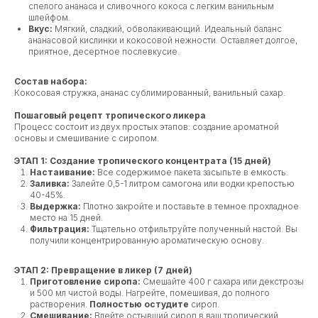
спелого ананаса и сливочного кокоса с легким ванильным
шлейфом.
Вкус:
Мягкий, сладкий, обволакивающий. Идеальный баланс
ананасовой кислинки и кокосовой нежности. Оставляет долгое,
приятное, десертное послевкусие.
Состав набора:
Кокосовая стружка, ананас сублимированный, ванильный сахар.
Пошаговый рецепт тропического ликера
Процесс состоит из двух простых этапов: создание ароматной
основы и смешивание с сиропом.
ЭТАП 1: Создание тропического концентрата (15 дней)
Настаивание:
Все содержимое пакета засыпьте в емкость.
Заливка:
Залейте 0,5-1 литром самогона или водки крепостью
40-45%.
Выдержка:
Плотно закройте и поставьте в темное прохладное
место на 15 дней.
Фильтрация:
Тщательно отфильтруйте полученный настой. Вы
получили концентрированную ароматическую основу.
ЭТАП 2: Превращение в ликер (7 дней)
Приготовление сиропа:
Смешайте 400 г сахара или декстрозы
и 500 мл чистой воды. Нагрейте, помешивая, до полного
растворения.
Полностью остудите
сироп.
Смешивание:
Влейте остывший сироп в ваш тропический