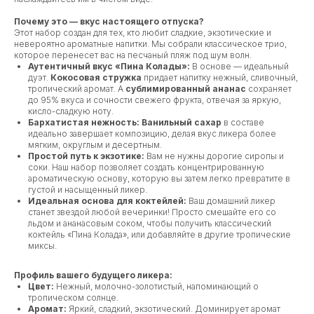
Почему это — вкус настоящего отпуска?
Этот набор создан для тех, кто любит сладкие, экзотические и
невероятно ароматные напитки. Мы собрали классическое трио,
которое перенесет вас на песчаный пляж под шум волн.
Аутентичный вкус «Пина Колады»:
В основе — идеальный
дуэт.
Кокосовая стружка
придает напитку нежный, сливочный,
тропический аромат. А
сублимированный ананас
сохраняет
до 95% вкуса и сочности свежего фрукта, отвечая за яркую,
кисло-сладкую ноту.
Бархатистая нежность:
Ванильный сахар
в составе
идеально завершает композицию, делая вкус ликера более
мягким, округлым и десертным.
Простой путь к экзотике:
Вам не нужны дорогие сиропы и
соки. Наш набор позволяет создать концентрированную
ароматическую основу, которую вы затем легко превратите в
густой и насыщенный ликер.
Идеальная основа для коктейлей:
Ваш домашний ликер
станет звездой любой вечеринки! Просто смешайте его со
льдом и ананасовым соком, чтобы получить классический
коктейль «Пина Колада», или добавляйте в другие тропические
миксы.
Профиль вашего будущего ликера:
Цвет:
Нежный, молочно-золотистый, напоминающий о
тропическом солнце.
Аромат:
Яркий, сладкий, экзотический. Доминирует аромат