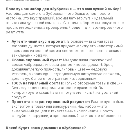
Почему наш набор для «Зубровки» — это ваш лучший выбор?
Настойка для самогона Зубровка — это больше, чем просто
настойка. Это вкус традиций, аромат летнего луга и идеальный
напиток для душевной компании. С нашим набором вы получаете не
просто ингредиенты, а проверенный рецепт для гарантированного
результата.
Аутентичный вкус и аромат:
В основе — та самая трава
зубровка душистая, которая придает напитку его неповторимый,
всемирно известный аромат свежескошенного сена с тонкими
ванильными нотками.
Сбалансированный букет:
Мы дополнили классический
состав чабрецом, липовым цветом и кориандром. Чабрец
добавляет легкую пряность, липовый цвет — медовую
мягкость, а кориандр — едва уловимую цитрусовую свежесть,
делая вкус более многогранным и завершенным.
100% натуральный состав:
Только отборные травы и специи.
Без искусственных ароматизаторов и красителей. Вы
контролируете каждый этап и получаете чистый, натуральный
продукт.
Простота и гарантированный результат:
Вам не нужно быть
экспертом в травах или винокурении. Наш набор — это
выверенный рецепт и качественные компоненты. Просто
следуйте инструкции, и превосходный напиток вам обеспечен.
Какой будет ваша домашняя «Зубровка»?