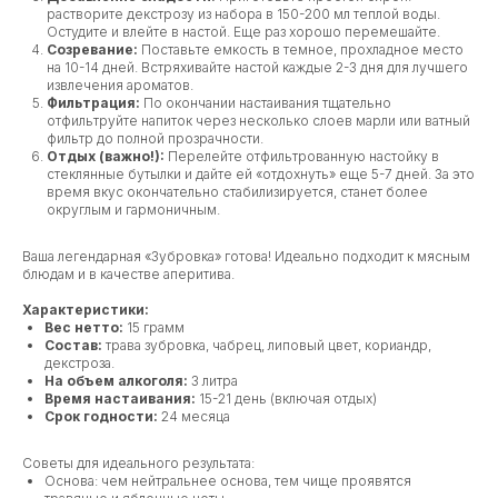
растворите декстрозу из набора в 150-200 мл теплой воды.
Остудите и влейте в настой. Еще раз хорошо перемешайте.
Созревание:
Поставьте емкость в темное, прохладное место
на 10-14 дней. Встряхивайте настой каждые 2-3 дня для лучшего
извлечения ароматов.
Фильтрация:
По окончании настаивания тщательно
отфильтруйте напиток через несколько слоев марли или ватный
фильтр до полной прозрачности.
Отдых (важно!):
Перелейте отфильтрованную настойку в
стеклянные бутылки и дайте ей «отдохнуть» еще 5-7 дней. За это
время вкус окончательно стабилизируется, станет более
округлым и гармоничным.
Ваша легендарная «Зубровка» готова! Идеально подходит к мясным
блюдам и в качестве аперитива.
Характеристики:
Вес нетто:
15 грамм
Состав:
трава зубровка, чабрец, липовый цвет, кориандр,
декстроза.
На объем алкоголя:
3 литра
Время настаивания:
15-21 день (включая отдых)
Срок годности:
24 месяца
Советы для идеального результата:
Основа: чем нейтральнее основа, тем чище проявятся