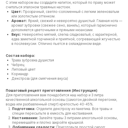
С этим набором вы создадите напиток, который по праву может
считаться эталоном травяных настоек.
Цвет:
Прозрачный, светло-соломенный с легким зеленоватым
или золотистым оттенком.
Аромат:
Яркий, свежий и невероятно душистый. Главная нота —
аромат зубровки (свежее сено, ваниль), который гармонично
дополняется цветочными и пряными нюансами.
Вкус:
Невероятно мягкий, слегка сладковатый, с характерной,
едва заметной горчинкой и приятной, согревающей жгучестью
в послевкусии. Отлично пьется в охлажденном виде.
Состав набора:
Трава зубровка душистая
Чабрец
Липовый цвет
Кориандр
Декстроза (для смягчения вкуса)
Пошаговый рецепт приготовления (Инструкция)
Для приготовления вам понадобится наш набор и 3 литра
качественной алкогольной основы (самогон двойной перегонки,
водка или разбавленный спирт) крепостью 40-45%.
Подготовка:
Отделите декстрозу из пакетика. Все травы и
специи пересыпьте в емкость для настаивания.
Настаивание:
Залейте травы 3 литрами алкогольной основы,
перемешайте и плотно закройте крышкой.
Добавление сладости:
Приготовьте простой сироп: