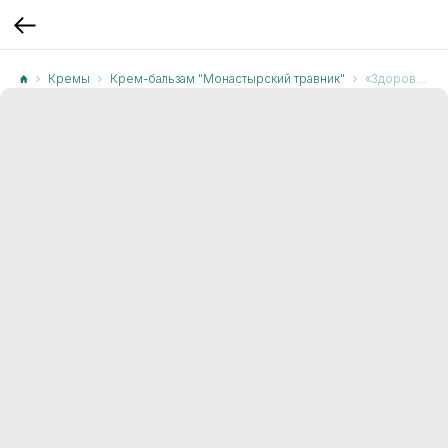
Кремы
Крем-бальзам "Монастырский травник"
«Здоровые стопы» с лавандой (Крем-бальзам)