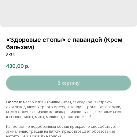
«Здоровые стопы» с лавандой (Крем-
бальзам)
SKU:
430,00
р.
В корзину
Состав:
масло оливы (очищенное), лампадное; экстракты:
околоплодников чёрного ореха, календулы, ромашки, солодки;
масло облепихи, масло кориандра, масло тыквы; эфирные масла:
лаванды, пихты, мяты, мелиссы; воск пчелиный.
Качественно подобранный состав прекрасно способствует
заживлению трещин на пятках, предотвращает образование
натоптышей и развитие грибка.