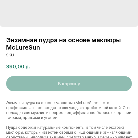
Энзимная пудра на основе маклюры
McLureSun
SKU:
390,00
р.
В корзину
Энзимная пудра на основе маклюры «McLureSun» — это
профессиональное средство для ухода за проблемной кожей. Она
подходит для мужчин и подростков, эффективно борясь с черными
точками, прыщами и угрями.
Пудра содержит натуральные компоненты, в том числе экстракт
маклюры, который известен своими очищающими и заживляющими
свойствами. Благодаря энзимам, средство мягко и бережно удаляет