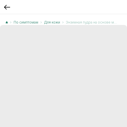
По симптомам
Для кожи
Энзимная пудра на основе маклюры McLureSun