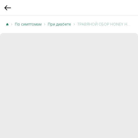
По симптомам
При диабете
ТРАВЯНОЙ СБОР HONEY HERBS «MELLITUS»