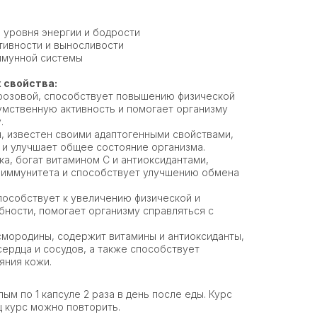
уровня энергии и бодрости
тивности и выносливости
ммунной системы
 свойства:
розовой, способствует повышению физической
умственную активность и помогает организму
.
, известен своими адаптогенными свойствами,
и улучшает общее состояние организма.
а, богат витамином C и антиоксидантами,
 иммунитета и способствует улучшению обмена
способствует к увеличению физической и
ности, помогает организму справляться с
смородины, содержит витамины и антиоксиданты,
ердца и сосудов, а также способствует
яния кожи.
ым по 1 капсуле 2 раза в день после еды. Курс
ц курс можно повторить.