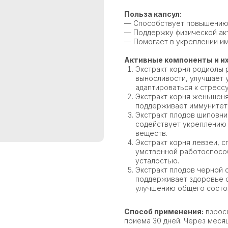
Польза капсул:
— Способствует повышению 
— Поддержку физической ак
— Помогает в укреплении и
Активные компоненты и их
Экстракт корня родиолы 
выносливости, улучшает 
адаптироваться к стрессу
Экстракт корня женьшеня
поддерживает иммунитет 
Экстракт плодов шиповник
содействует укреплению
веществ.
Экстракт корня левзеи, 
умственной работоспособ
усталостью.
Экстракт плодов черной 
поддерживает здоровье с
улучшению общего состо
Способ применения:
взросл
приема 30 дней. Через меся