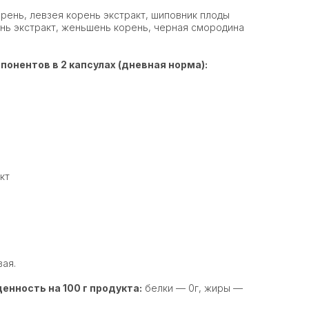
рень, левзея корень экстракт, шиповник плоды
ень экстракт, женьшень корень, черная смородина
онентов в 2 капсулах (дневная норма):
кт
ая.
енность на 100 г продукта:
белки — 0г, жиры —