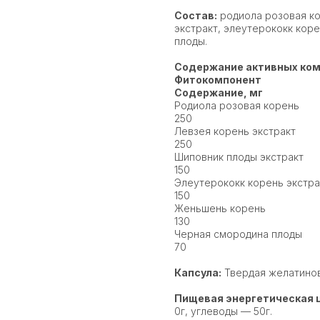
Состав:
родиола розовая ко
экстракт, элеутерококк кор
плоды.
Содержание активных комп
Фитокомпонент
Содержание, мг
Родиола розовая корень
250
Левзея корень экстракт
250
Шиповник плоды экстракт
150
Элеутерококк корень экстра
150
Женьшень корень
130
Черная смородина плоды
70
Капсула:
Твердая желатинов
Пищевая энергетическая ц
0г, углеводы — 50г.