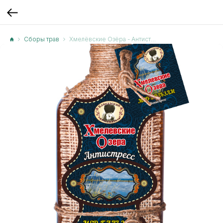
Сборы трав
Хмелёвские Озёра - Антистресс (Фитобальзам)