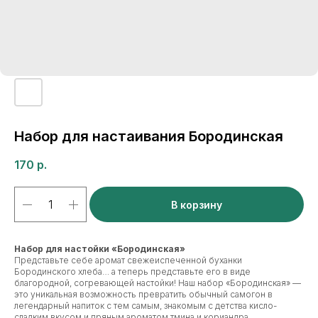
Набор для настаивания Бородинская
170
р.
В корзину
Набор для настойки «Бородинская»
Представьте себе аромат свежеиспеченной буханки
Бородинского хлеба… а теперь представьте его в виде
благородной, согревающей настойки! Наш набор «Бородинская» —
это уникальная возможность превратить обычный самогон в
легендарный напиток с тем самым, знакомым с детства кисло-
сладким вкусом и пряным ароматом тмина и кориандра.