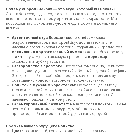
Почему «Бородинская» — это вкус, который вы искали?
Этот набор создан для тех, кто устал от сладких ягодных настоек и
ищет что-то по-настоящему оригинальное и с характером. Мы
воссоздали гастрономическую легенду в формате домашнего
напитка.
Аутентичный вкус Бородинского хлеба:
Никаких
искусственных ароматизаторов! Вкус достигается за счет
идеально сбалансированного трио натуральных ингредиентов:
специально подготовленный ячмень
дает хлебную основу,
тмин
— ту самую узнаваемую пряность, а
кориандр
—
сложность и глубину аромата.
Благородство в простоте:
Всего три компонента, но вместе
они создают удивительно сложный и богатый вкусовой профиль.
Это идеальный способ облагородить самогон, придав ему
совершенно новое, «гастрономическое» звучание.
Напиток с мужским характером:
Согревающая, в меру
терпкая, с легкой горчинкой — эта настойка станет настоящим
открытием для ценителей крепких, несладких напитков. Она
идеально подходит к сытному столу.
Гарантированный результат:
Рецепт прост и понятен. Вам не
нужно быть опытным винокуром, чтобы получить
превосходный напиток, который удивит ваших друзей.
Профиль вашего будущего напитка:
Цвет:
Насыщенный, коньячно-хлебный, с янтарными