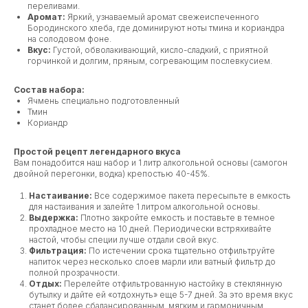
переливами.
Аромат:
Яркий, узнаваемый аромат свежеиспеченного
Бородинского хлеба, где доминируют ноты тмина и кориандра
на солодовом фоне.
Вкус:
Густой, обволакивающий, кисло-сладкий, с приятной
горчинкой и долгим, пряным, согревающим послевкусием.
Состав набора:
Ячмень специально подготовленный
Тмин
Кориандр
Простой рецепт легендарного вкуса
Вам понадобится наш набор и 1 литр алкогольной основы (самогон
двойной перегонки, водка) крепостью 40-45%.
Настаивание:
Все содержимое пакета пересыпьте в емкость
для настаивания и залейте 1 литром алкогольной основы.
Выдержка:
Плотно закройте емкость и поставьте в темное
прохладное место на 10 дней. Периодически встряхивайте
настой, чтобы специи лучше отдали свой вкус.
Фильтрация:
По истечении срока тщательно отфильтруйте
напиток через несколько слоев марли или ватный фильтр до
полной прозрачности.
Отдых:
Перелейте отфильтрованную настойку в стеклянную
бутылку и дайте ей «отдохнуть» еще 5-7 дней. За это время вкус
станет более сбалансированным, мягким и гармоничным.