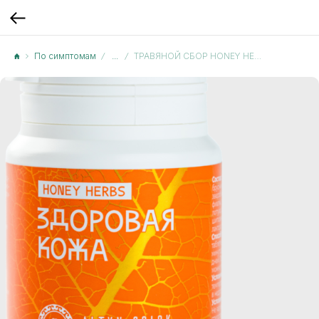
По симптомам
...
ТРАВЯНОЙ СБОР HONEY HERBS «ЗДОРОВАЯ КОЖА»