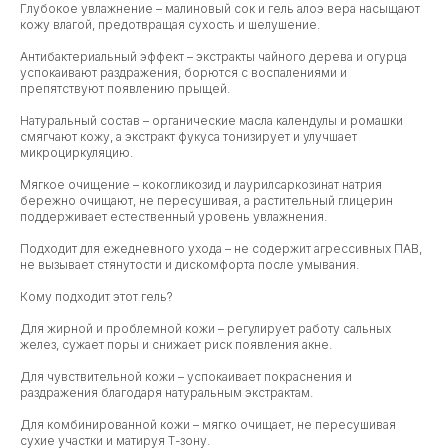
Глубокое увлажнение – малиновый сок и гель алоэ вера насыщают
кожу влагой, предотвращая сухость и шелушение.
Антибактериальный эффект – экстракты чайного дерева и огурца
успокаивают раздражения, борются с воспалениями и
препятствуют появлению прыщей.
Натуральный состав – органические масла календулы и ромашки
смягчают кожу, а экстракт фукуса тонизирует и улучшает
микроциркуляцию.
Мягкое очищение – кокогликозид и лаурилсаркозинат натрия
бережно очищают, не пересушивая, а растительный глицерин
поддерживает естественный уровень увлажнения.
Подходит для ежедневного ухода – не содержит агрессивных ПАВ,
не вызывает стянутости и дискомфорта после умывания.
Кому подходит этот гель?
Для жирной и проблемной кожи – регулирует работу сальных
желез, сужает поры и снижает риск появления акне.
Для чувствительной кожи – успокаивает покраснения и
раздражения благодаря натуральным экстрактам.
Для комбинированной кожи – мягко очищает, не пересушивая
сухие участки и матируя Т-зону.