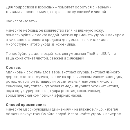
Для подростков и взрослых – помогает бороться с черными
точками и воспалениями, сохраняя кожу свежей и чистой.
Как использовать?
Нанесите небольшое количество геля на влажную кожу,
помассируйте и смойте водой. Можно применять утром и вечером
в качестве основного средства для умывания или как часть
многоступенчатого ухода за кожей лица.
Попробуйте увлажняющий гель для умывания TheBrandSUN – и
ваша кожа станет чистой, свежей и сияющей!
Состав:
Малиновый сок, гель алоэ вера, экстракт огурца, экстракт чайного
дерева, экстракт фукуса, настои на органическом масле: календулы,
ромашки, трилон Б, глицерин растительный, лимонная кислота,
сенсикеа, загуститель гуаровая камедь, лаурилсаркозинат натрия,
вода структурированная, пудра розовая, кокогликозид,
ароматическая композиция эфирных масел.
Способ применения:
Нанесите массирующими движениями на влажное лицо, избегая
области вокруг глаз. Смойте водой. Используйте утром и вечером