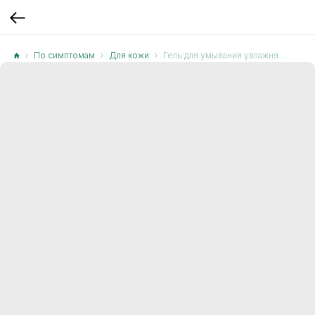
По симптомам
Для кожи
Гель для умывания увлажняющий с малиновым соком TheBrandSUN