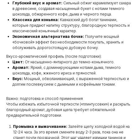
Глубокий вкус и аромат:
Сильный обжиг карамелизует сахара
в древесине, создавая насыщенный букет с нотами темного
шоколада, обжаренного кофе, дыма и черного перца.
Классика для коньяка:
Кавказский дуб богат танинами,
которые придают напитку структуру, благородную терпкость и
классический коньячный характер.
Экономичная альтернатива бочке:
Получите мощный
«бочковой» эффект без необходимости покупать, хранить и
обслуживать дорогостоящую дубовую бочку.
Вкусо-ароматический профиль (после подготовки):
Цвет:
От насыщенно-янтарного до темно-коньячного.
Аромат:
Яркий, с доминирующими нотами дыма, темного
шоколада, кофе, жженого ириса и пряностей.
Вкус:
Мощный, обволакивающий, с выраженной терпкостью и
долгим послевкусием с дымными и кофейными тонами.
Важно: подготовка и способ применения
Чтобы избежать избыточной терпкости («плинтусовки») и раскрыть
благородный аромат, дубовая щепа требует обязательной
предварительной подготовки.
Промывка и вымачивание:
Залейте щепу холодной водой на
12-24 часа. За это время смените воду 2-3 раза, пока она не
станет почти прозрачной. Этот шаг удаляет излишки танинов и