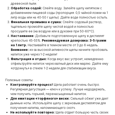
древесной пыли.
Обработка содой:
Слейте воду. Залейте щепу кипятком с
добавлением пищевой соды (пропорция: 0,5 чайной ложки на 1
литр воды или на 40-50 г щепы). Дайте воде полностью остыть.
Финальная промывка и сушка:
Слейте содовый раствор,
тщательно промойте щепу чистой водой и полностью
просушите ее (на воздухе или в духовке при 50-60°C).
Настаивание:
Добавьте подготовленную щепу в дистиллят
крепостью 45-55%.
Рекомендуемая дозировка: 3-5 грамм
на 1 литр.
Настаивайте в темном месте от 3 до 6 недель.
Внимание:
из-за высокой активности щепы начните пробовать
напиток уже через 1-2 недели!
Фильтрация и отдых:
Когда вкус вас устроит, немедленно
отфильтруйте напиток через ватный диск или марлю. Дайте ему
«отдохнуть» в стекле 1-2 недели для стабилизации вкуса.
Полезные советы:
Контролируйте процесс!
Щепа работает очень быстро.
Регулярная дегустация — ключ к успеху. Лучше недодержать,
чем получить горький, перенасыщенный напиток.
Для имитации «торфяного» виски:
Сильный обжиг уже дает
дымные ноты. Используйте щепу с зерновым дистиллятом для
получения напитка, напоминающего скотч.
Не используйте повторно:
Щепа отдает большую часть своих