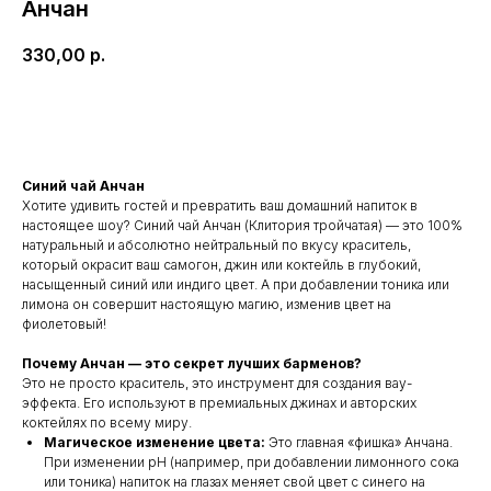
Анчан
330,00
р.
В корзину
Синий чай Анчан
Хотите удивить гостей и превратить ваш домашний напиток в
настоящее шоу? Синий чай Анчан (Клитория тройчатая) — это 100%
натуральный и абсолютно нейтральный по вкусу краситель,
который окрасит ваш самогон, джин или коктейль в глубокий,
насыщенный синий или индиго цвет. А при добавлении тоника или
лимона он совершит настоящую магию, изменив цвет на
фиолетовый!
Почему Анчан — это секрет лучших барменов?
Это не просто краситель, это инструмент для создания вау-
эффекта. Его используют в премиальных джинах и авторских
коктейлях по всему миру.
Магическое изменение цвета:
Это главная «фишка» Анчана.
При изменении pH (например, при добавлении лимонного сока
или тоника) напиток на глазах меняет свой цвет с синего на