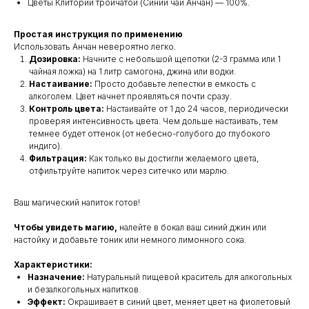
Цветы Клитории тройчатой (Синий чай Анчан) — 100%.
Простая инструкция по применению
Использовать Анчан невероятно легко.
Дозировка:
Начните с небольшой щепотки (2-3 грамма или 1
чайная ложка) на 1 литр самогона, джина или водки.
Настаивание:
Просто добавьте лепестки в емкость с
алкоголем. Цвет начнет проявляться почти сразу.
Контроль цвета:
Настаивайте от 1 до 24 часов, периодически
проверяя интенсивность цвета. Чем дольше настаивать, тем
темнее будет оттенок (от небесно-голубого до глубокого
индиго).
Фильтрация:
Как только вы достигли желаемого цвета,
отфильтруйте напиток через ситечко или марлю.
Ваш магический напиток готов!
Чтобы увидеть магию,
налейте в бокал ваш синий джин или
настойку и добавьте тоник или немного лимонного сока.
Характеристики:
Назначение:
Натуральный пищевой краситель для алкогольных
и безалкогольных напитков.
Эффект:
Окрашивает в синий цвет, меняет цвет на фиолетовый