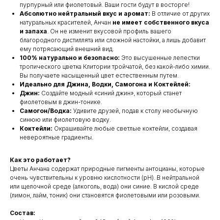
пурпурный или фиолетовый. Ваши гости будут в восторге!
Абсолютно нейтральный вкус и аромат:
В отличие от других
натуральных красителей, Анчан
не имеет собственного вкуса
и запаха
. Он не изменит вкусовой профиль вашего
благородного дистиллята или сложной настойки, а лишь добавит
ему потрясающий внешний вид.
100% натурально и безопасно:
Это высушенные лепестки
тропического цветка Клитории тройчатой, без какой-либо химии.
Вы получаете насыщенный цвет естественным путем.
Идеально для Джина, Водки, Самогона и Коктейлей:
Джин:
Создайте модный «синий джин», который станет
фиолетовым в джин-тонике.
Самогон/Водка:
Удивите друзей, подав к столу необычную
синюю или фиолетовую водку.
Коктейли:
Окрашивайте любые светлые коктейли, создавая
невероятные градиенты.
Как это работает?
Цветы Анчана содержат природные пигменты антоцианы, которые
очень чувствительны к уровню кислотности (pH). В нейтральной
или щелочной среде (алкоголь, вода) они синие. В кислой среде
(лимон, лайм, тоник) они становятся фиолетовыми или розовыми.
Состав: