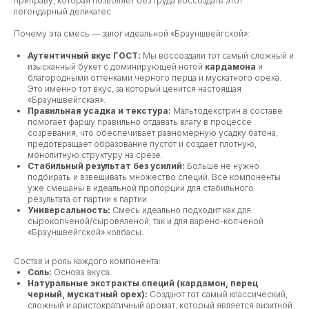
приправу, которая позволяет без труда воссоздать этот
легендарный деликатес.
Почему эта смесь — залог идеальной «Брауншвейгской»:
Аутентичный вкус ГОСТ:
Мы воссоздали тот самый сложный и
изысканный букет с доминирующей нотой
кардамона
и
благородными оттенками черного перца и мускатного ореха.
Это именно тот вкус, за который ценится настоящая
«Брауншвейгская».
Правильная усадка и текстура:
Мальтодекстрин в составе
помогает фаршу правильно отдавать влагу в процессе
созревания, что обеспечивает равномерную усадку батона,
предотвращает образование пустот и создает плотную,
монолитную структуру на срезе.
Стабильный результат без усилий:
Больше не нужно
подбирать и взвешивать множество специй. Все компоненты
уже смешаны в идеальной пропорции для стабильного
результата от партии к партии.
Универсальность:
Смесь идеально подходит как для
сырокопченой/сыровяленой, так и для варено-копченой
«Брауншвейгской» колбасы.
Состав и роль каждого компонента:
Соль:
Основа вкуса.
Натуральные экстракты специй (кардамон, перец
черный, мускатный орех):
Создают тот самый классический,
сложный и аристократичный аромат, который является визитной