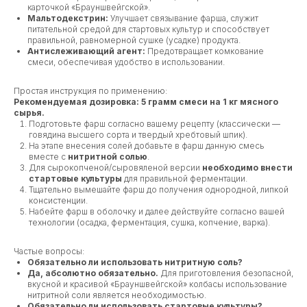
карточкой «Брауншвейгской».
Мальтодекстрин:
Улучшает связывание фарша, служит
питательной средой для стартовых культур и способствует
правильной, равномерной сушке (усадке) продукта.
Антислеживающий агент:
Предотвращает комкование
смеси, обеспечивая удобство в использовании.
Простая инструкция по применению:
Рекомендуемая дозировка: 5 грамм смеси на 1 кг мясного
сырья.
Подготовьте фарш согласно вашему рецепту (классически —
говядина высшего сорта и твердый хребтовый шпик).
На этапе внесения солей добавьте в фарш данную смесь
вместе с
нитритной солью
.
Для сырокопченой/сыровяленой версии
необходимо внести
стартовые культуры
для правильной ферментации.
Тщательно вымешайте фарш до получения однородной, липкой
консистенции.
Набейте фарш в оболочку и далее действуйте согласно вашей
технологии (осадка, ферментация, сушка, копчение, варка).
Частые вопросы:
Обязательно ли использовать нитритную соль?
Да, абсолютно обязательно.
Для приготовления безопасной,
вкусной и красивой «Брауншвейгской» колбасы использование
нитритной соли является необходимостью.
Обязательно ли использовать стартовые культуры?