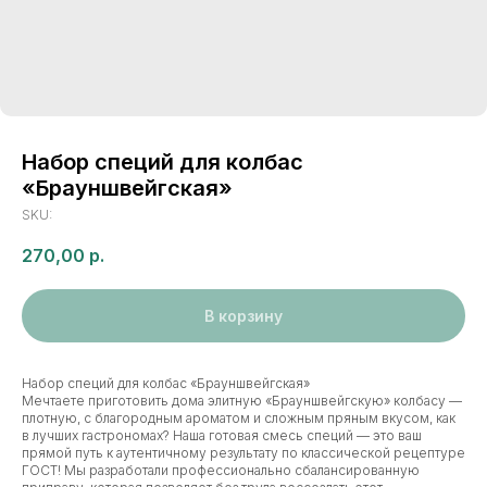
Набор специй для колбас
«Брауншвейгская»
SKU:
270,00
р.
В корзину
Набор специй для колбас «Брауншвейгская»
Мечтаете приготовить дома элитную «Брауншвейгскую» колбасу —
плотную, с благородным ароматом и сложным пряным вкусом, как
в лучших гастрономах? Наша готовая смесь специй — это ваш
прямой путь к аутентичному результату по классической рецептуре
ГОСТ! Мы разработали профессионально сбалансированную